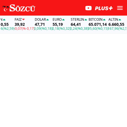
FAİZ
DOLAR
EURO
STERLIN
BITCOIN
ALTIN
F
55
39,92
47,71
55,19
64,41
65.071,14
6.660,55
3
2,59)
-0,07
(%-0,17)
0,09
(%0,18)
0,18
(%0,32)
0,24
(%0,38)
95,60
(%0,15)
167,96
(%2,59)
-0