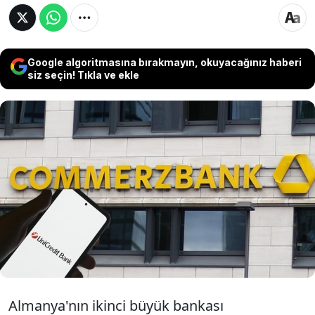
Google algoritmasına bırakmayın, okuyacağınız haberi
siz seçin! Tıkla ve ekle
Almanya’nın ikinci büyük bankası
Commerzbank, İtalyan UniCredit’in satın alma
teklifini reddetti. Banka yönetimi, teklifin
piyasa değerinin altında kaldığını ve stratejik
planın belirsizlik taşıdığını savundu.
Almanya'nın ikinci büyük bankası