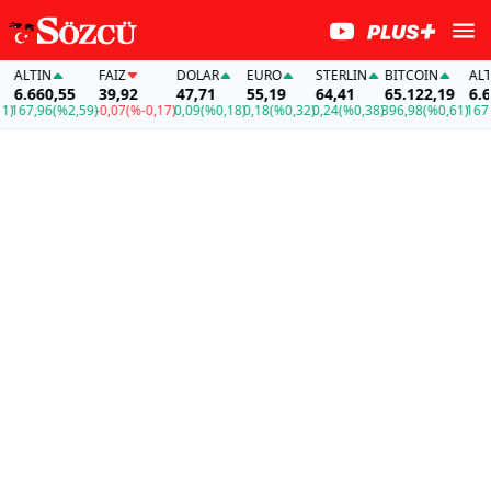
ALTIN
FAİZ
DOLAR
EURO
STERLIN
BITCOIN
ALTI
6.660,55
39,92
47,71
55,19
64,41
65.122,19
6.66
)
167,96
(%2,59)
-0,07
(%-0,17)
0,09
(%0,18)
0,18
(%0,32)
0,24
(%0,38)
396,98
(%0,61)
167,9