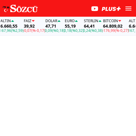
LTIN
FAİZ
DOLAR
EURO
STERLIN
BITCOIN
ALTIN
.660,55
39,92
47,71
55,19
64,41
64.809,02
6.660
7,96
(%2,59)
-0,07
(%-0,17)
0,09
(%0,18)
0,18
(%0,32)
0,24
(%0,38)
-176,99
(%-0,27)
167,96