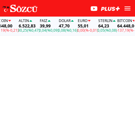
IN
ALTIN
FAİZ
DOLAR
EURO
STERLIN
BITCOIN
8,00
6.522,83
39,99
47,70
55,01
64,23
64.448,00
9
(%-0,21)
30,25
(%0,47)
0,04
(%0,09)
0,08
(%0,16)
0,00
(%-0,01)
0,05
(%0,08)
-137,19
(%-0,