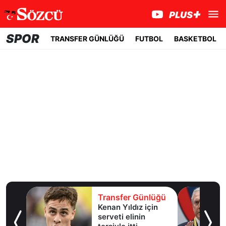
SPOR
TRANSFER GÜNLÜĞÜ
FUTBOL
BASKETBOL
lüğü
Transfer Günlüğü
Kenan Yıldız için
 Lig’e
serveti elinin