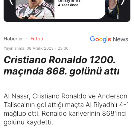
tersiyle itti
4 saat önce
Haberler
-
Futbol
Yayınlanma :
08 Aralık 2023 - 23:36
Cristiano Ronaldo 1200.
maçında 868. golünü attı
Al Nassr, Cristiano Ronaldo ve Anderson
Talisca'nın gol attığı maçta Al Riyadh'ı 4-1
mağlup etti. Ronaldo kariyerinin 868'inci
golünü kaydetti.