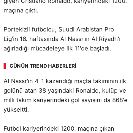
giyen Cristiano Ronaldo, kariyerindeki 1200.
maçına çıktı.
Portekizli futbolcu, Suudi Arabistan Pro
Lig'in 16. haftasında Al Nassr'ın Al Riyadh'ı
ağırladığı mücadeleye ilk 11'de başladı.
GÜNÜN TREND HABERLERI
00:02
/ 03:08
Al Nassr'ın 4-1 kazandığı maçta takımının ilk
Sesi Aç
golünü atan 38 yaşındaki Ronaldo, kulüp ve
milli takım kariyerindeki gol sayısını da 868'e
yükseltti.
Futbol kariyerindeki 1200. maçına çıkan