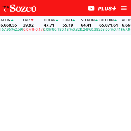
TIN
FAİZ
DOLAR
EURO
STERLIN
BITCOIN
ALTIN
660,55
39,92
47,71
55,19
64,41
65.071,61
6.660,
7,96
(%2,59)
-0,07
(%-0,17)
0,09
(%0,18)
0,18
(%0,32)
0,24
(%0,38)
263,60
(%0,41)
167,96
(%