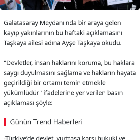
Galatasaray Meydanı'nda bir araya gelen
kayıp yakınlarının bu haftaki açıklamasını
Taşkaya ailesi adına Ayşe Taşkaya okudu.
"Devletler, insan haklarını koruma, bu haklara
saygı duyulmasını sağlama ve hakların hayata
geçirildiği bir ortamı temin etmekle
yükümlüdür" ifadelerine yer verilen basın
açıklaması şöyle:
Günün Trend Haberleri
-Türkiye’de devlet, yurttaşa karşı hukuki ve
SÖZCÜ SON DAKİKA