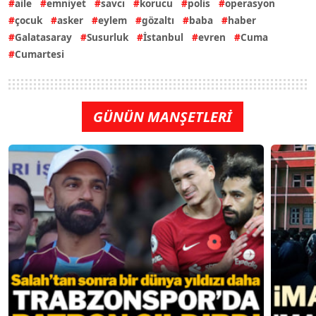
aile
emniyet
savcı
korucu
polis
operasyon
çocuk
asker
eylem
gözaltı
baba
haber
Galatasaray
Susurluk
İstanbul
evren
Cuma
Cumartesi
GÜNÜN MANŞETLERİ