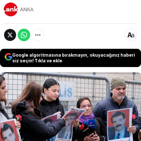
ANKA
Google algoritmasına bırakmayın, okuyacağınız haberi
siz seçin! Tıkla ve ekle
Gözaltında kaybedilen yakınlarının akıbetini
sormak ve faillerin yargılanmasını talep etmek için
Galatasaray Meydanı’nda 1995 yılından beri
oturma eylemi yapan Cumartesi Anneleri/İnsanları
bu hafta da meydandaydı. Kayıp yakınları 1028.
haftada, 1993 yılında gözaltına alındıktan sonra
kendisinden bir daha haber alınamayan Hüseyin
Taşkaya’nın akıbetini sordu.