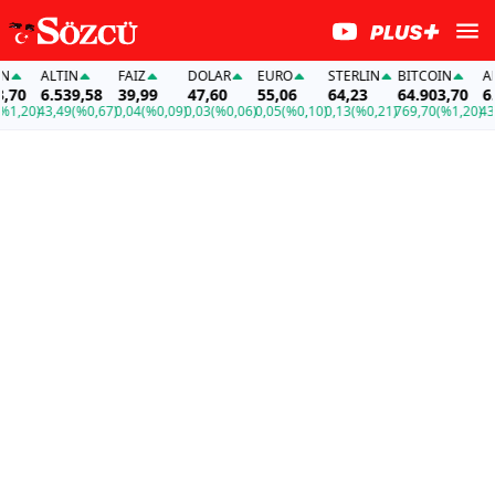
ALTIN
FAİZ
DOLAR
EURO
STERLIN
BITCOIN
ALTI
0
6.539,58
39,99
47,60
55,06
64,23
64.903,70
6.53
,20)
43,49
(%0,67)
0,04
(%0,09)
0,03
(%0,06)
0,05
(%0,10)
0,13
(%0,21)
769,70
(%1,20)
43,49