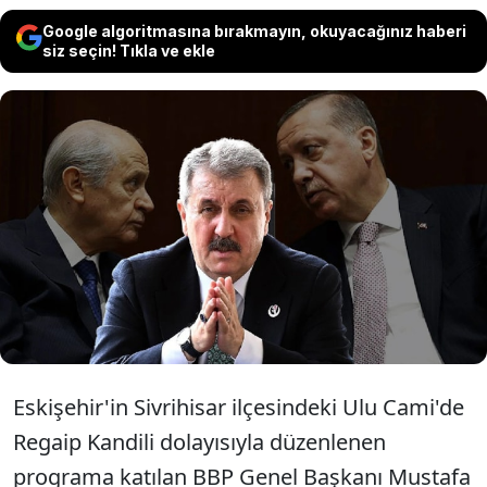
Google algoritmasına bırakmayın, okuyacağınız haberi
siz seçin! Tıkla ve ekle
Cumhur İttifakı'nın küçük ortağı BBP
lideri Destici, DEM Parti heyetinin
siyasi partilerle görüşmesini
değerlendirdi.
Eskişehir'in Sivrihisar ilçesindeki Ulu Cami'de
Regaip Kandili dolayısıyla düzenlenen
programa katılan BBP Genel Başkanı Mustafa