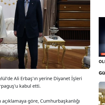
Cumhurbaşkanı Erdoğan, Diyanet İşleri
Başkanı Safi Arpaguş'u kabul etti.
OLE
Gü
l'de Ali Erbaş'ın yerine Diyanet İşleri
rpaguş'u kabul etti.
 açıklamaya göre, Cumhurbaşkanlığı