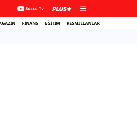
Sözcü Tv
AGAZİN
FİNANS
EĞİTİM
RESMİ İLANLAR