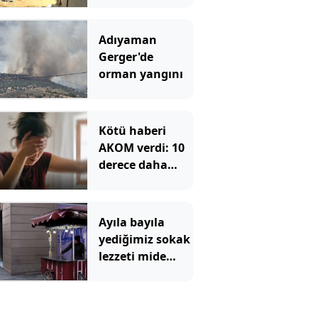
için istenen ceza
belli oldu
Adıyaman
Gerger'de
orman yangını
Kötü haberi
AKOM verdi: 10
derece daha
yüksek olacak
Ayıla bayıla
yediğimiz sokak
lezzeti mide
bulandırdı:
İçinden neler
çıktı neler