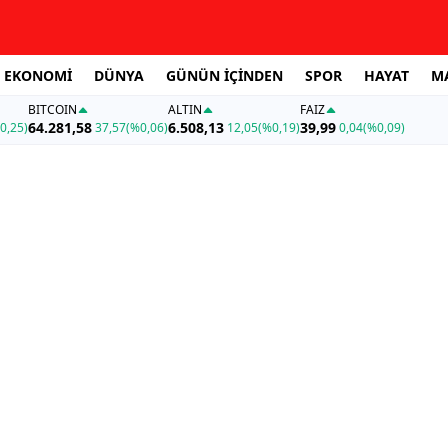
EKONOMİ
DÜNYA
GÜNÜN İÇİNDEN
SPOR
HAYAT
M
BITCOIN
ALTIN
FAİZ
64.281,58
6.508,13
39,99
0,25)
37,57
(%0,06)
12,05
(%0,19)
0,04
(%0,09)