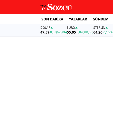
SON DAKİKA
YAZARLAR
GÜNDEM
DOLAR
EURO
STERLIN
47,59
55,05
64,26
0,03
(%0,06)
0,04
(%0,08)
0,16
(%