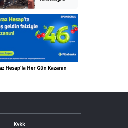
kişinin evi ve
arabasını da
yaktı
az Hesap’la Her Gün Kazanın
Kvkk