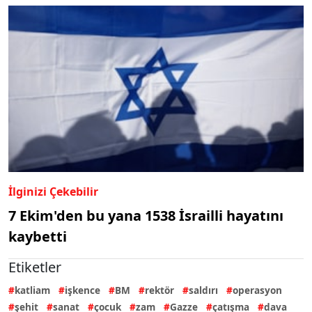
İlginizi Çekebilir
7 Ekim'den bu yana 1538 İsrailli hayatını
kaybetti
Etiketler
katliam
işkence
BM
rektör
saldırı
operasyon
şehit
sanat
çocuk
zam
Gazze
çatışma
dava