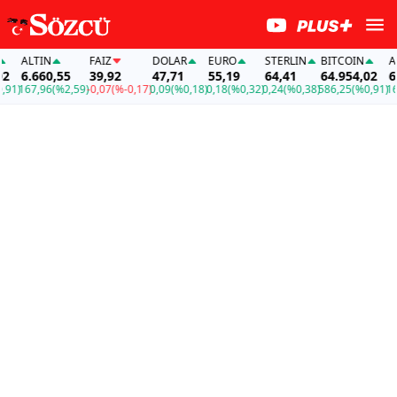
ALTIN
FAİZ
DOLAR
EURO
STERLIN
BITCOIN
ALTIN
6.660,55
39,92
47,71
55,19
64,41
64.954,02
6.660
67,96
(%2,59)
-0,07
(%-0,17)
0,09
(%0,18)
0,18
(%0,32)
0,24
(%0,38)
586,25
(%0,91)
167,96