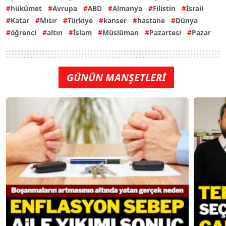
hükümet
Avrupa
ABD
Almanya
Filistin
İsrail
Katar
Mısır
Türkiye
kanser
hastane
Dünya
öğrenci
altın
İslam
Müslüman
Pazartesi
Pazar
GÜNÜN MANŞETLERİ