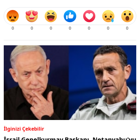
İlginizi Çekebilir
İsrail Genelkurmay Başkanı, Netanyahu'yu