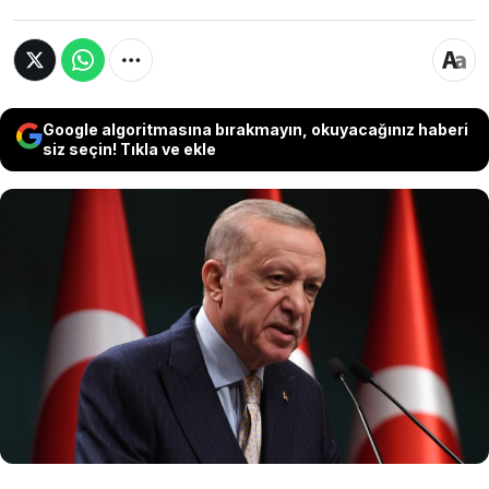
Google algoritmasına bırakmayın, okuyacağınız haberi
siz seçin! Tıkla ve ekle
Cumhurbaşkanı Erdoğan, Dünya İslam
Bilginleri İstişare Toplantısı'nda gündeme ilişkin
açıklamalarda bulundu. Cumhurbaşkanı
Erdoğan, İsrail'in Gazze'de sürdürdüğü
operasyonlarla ilgili "Tarihin en büyük katliamı
yaşanıyor" ifadesini kullandı.