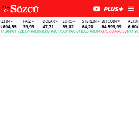
TIN
FAİZ
DOLAR
EURO
STERLIN
BITCOIN
ALTIN
604,55
39,99
47,71
55,02
64,20
64.599,99
6.604,5
,96
(%1,72)
0,04
(%0,09)
0,08
(%0,17)
0,01
(%0,01)
0,03
(%0,04)
-375,68
(%-0,58)
111,96
(%