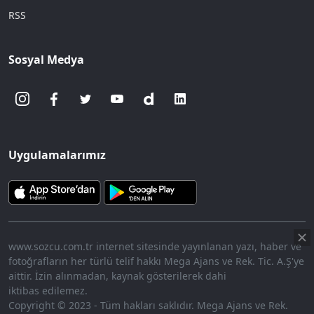
RSS
Sosyal Medya
Uygulamalarımız
www.sozcu.com.tr internet sitesinde yayınlanan yazı, haber ve
fotoğrafların her türlü telif hakkı Mega Ajans ve Rek. Tic. A.Ş'ye
aittir. İzin alınmadan, kaynak gösterilerek dahi
iktibas edilemez.
Copyright © 2023 - Tüm hakları saklıdır. Mega Ajans ve Rek.