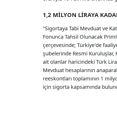
1,2 MİLYON LİRAYA KAD
"Sigortaya Tabi Mevduat ve Katı
Fonunca Tahsil Olunacak Priml
çerçevesinde; Türkiye'de faaliy
şubelerinde Resmi Kuruluşlar, K
ait olanlar haricindeki Türk Li
Mevduat hesaplarının anaparalar
reeskontları toplamının 1 milyo
için sigorta kapsamında bulun