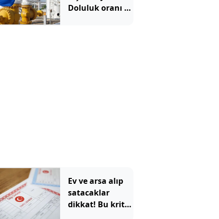
Doluluk oranı 15
yılın en
düşüğünde
Ev ve arsa alıp
satacaklar
dikkat! Bu kritik
adımı atlayan