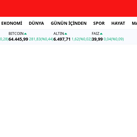
EKONOMİ
DÜNYA
GÜNÜN İÇİNDEN
SPOR
HAYAT
M
BITCOIN
ALTIN
FAİZ
64.445,99
6.497,71
39,99
0,28)
281,83
(%0,44)
1,62
(%0,02)
0,04
(%0,09)