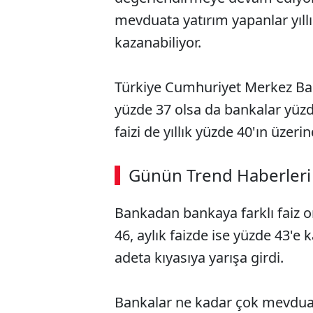
mevduata yatırım yapanlar yıllık
kazanabiliyor.
Türkiye Cumhuriyet Merkez Banka
yüzde 37 olsa da bankalar yüz
faizi de yıllık yüzde 40'ın üzeri
ABERİ OKU
➜
Günün Trend Haberleri
Bankadan bankaya farklı faiz or
SÖZCÜ SON DAKİKA
46, aylık faizde ise yüzde 43'e
adeta kıyasıya yarışa girdi.
Bankalar ne kadar çok mevduat 