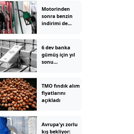
Motorinden
sonra benzin
indirimi de
pompadan önce
uçtu
6 dev banka
gümüş için yıl
sonu
beklentilerini
açıkladı
TMO fındık alım
fiyatlarını
açıkladı
Avrupa'yı zorlu
kış bekliyor: