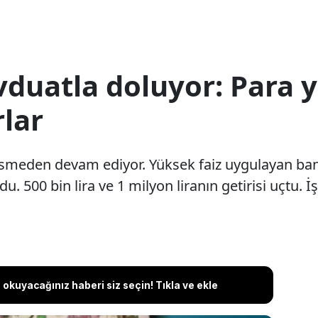
duatla doluyor: Para y
rlar
smeden devam ediyor. Yüksek faiz uygulayan bank
. 500 bin lira ve 1 milyon liranın getirisi uçtu. İş
okuyacağınız haberi siz seçin! Tıkla ve ekle