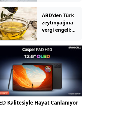
satış
yapamayacak
ABD'den Türk
zeytinyağına
vergi engeli:
İhracatçılardan
acil çağrı
D Kalitesiyle Hayat Canlanıyor