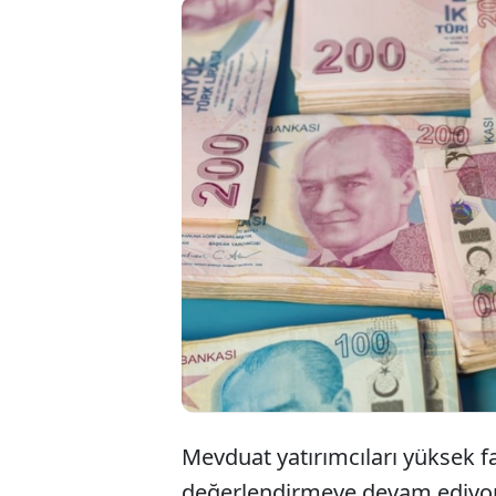
Bankalar m
faiz uygula
cüzdanını d
uçtu. İşte b
Mevduat yatırımcıları yüksek fai
değerlendirmeye devam ediyor. G