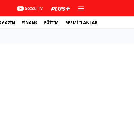
Sözcü Tv
AGAZİN
FİNANS
EĞİTİM
RESMİ İLANLAR