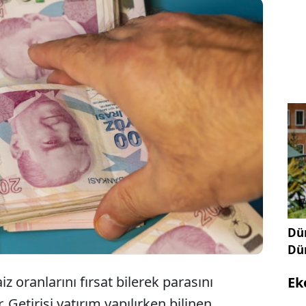
evduat yarışı hız kesmeden devam ediyor. Yüksek
yan bankalar 3 ve 6 aylık vadeyle yatırımcısının
oldurdu. 500 bin lira ve 1 milyon liranın getirisi
ankaların oranları....
Dün
Dü
z oranlarını fırsat bilerek parasını
Ek
etirisi yatırım yapılırken bilinen