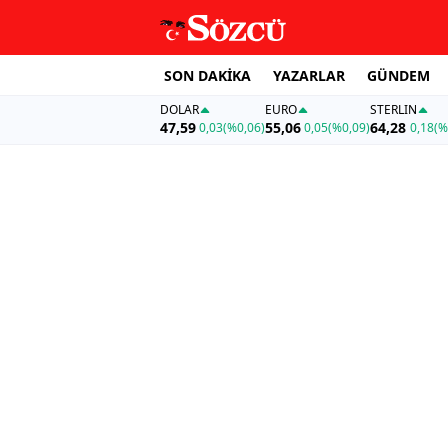
SON DAKİKA
YAZARLAR
GÜNDEM
DOLAR
EURO
STERLIN
47,59
55,06
64,28
0,03
(%0,06)
0,05
(%0,09)
0,18
(%