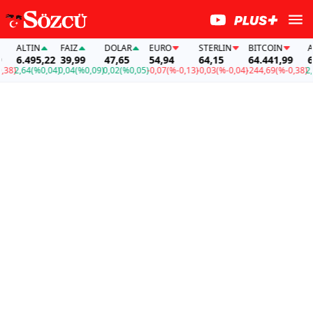
ALTIN
FAİZ
DOLAR
EURO
STERLIN
BITCOIN
ALTI
6.495,22
39,99
47,65
54,94
64,15
64.441,99
6.4
)
2,64
(%0,04)
0,04
(%0,09)
0,02
(%0,05)
-0,07
(%-0,13)
-0,03
(%-0,04)
-244,69
(%-0,38)
2,64
(