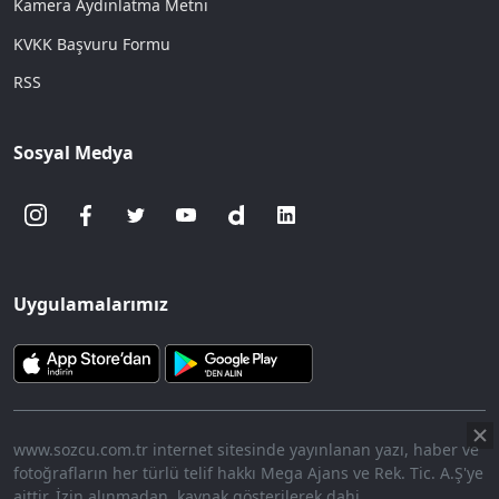
Kamera Aydınlatma Metni
KVKK Başvuru Formu
RSS
Sosyal Medya
Uygulamalarımız
www.sozcu.com.tr internet sitesinde yayınlanan yazı, haber ve
fotoğrafların her türlü telif hakkı Mega Ajans ve Rek. Tic. A.Ş'ye
aittir. İzin alınmadan, kaynak gösterilerek dahi