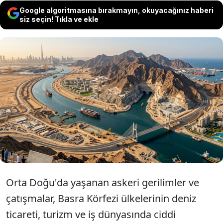
Google algoritmasına bırakmayın, okuyacağınız haberi
siz seçin! Tıkla ve ekle
Dubai merkezli bir mimarlık ofisi, Hürmüz
Boğazı'na alternatif olarak Basra Körfezi ile
Umman Körfezi'ni birbirine bağlayacak 150
kilometrelik "Birlik Boğazı" kanal projesini
sundu...
Orta Doğu'da yaşanan askeri gerilimler ve
çatışmalar, Basra Körfezi ülkelerinin deniz
ticareti, turizm ve iş dünyasında ciddi