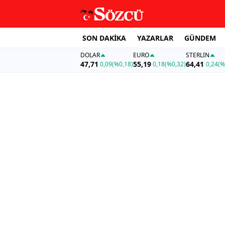
SON DAKİKA
YAZARLAR
GÜNDEM
DOLAR
EURO
STERLIN
47,71
55,19
64,41
0,09
(%0,18)
0,18
(%0,32)
0,24
(%