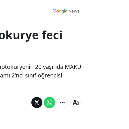
okurye feci
en motokuryenin 20 yaşında MAKÜ
amı 2'nci sınıf öğrencisi