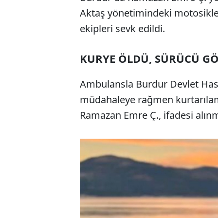
Aktaş yönetimindeki motosiklet 
ekipleri sevk edildi.
KURYE ÖLDÜ, SÜRÜCÜ G
Ambulansla Burdur Devlet Has
müdahaleye rağmen kurtarılama
Ramazan Emre Ç., ifadesi alın