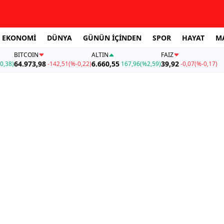
EKONOMİ
DÜNYA
GÜNÜN İÇİNDEN
SPOR
HAYAT
M
BITCOIN
ALTIN
FAİZ
64.973,98
6.660,55
39,92
0,38)
-142,51
(%-0,22)
167,96
(%2,59)
-0,07
(%-0,17)