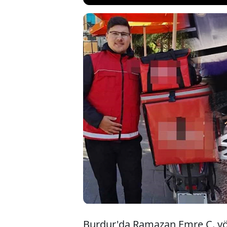
Burdur'da hafi
Kazada ölen m
Meslek Yükseko
Programı 2'nc
Burdur'da Ramazan Emre Ç. yön