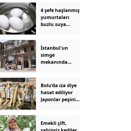
4 şefe haşlanmış
yumurtaları
buzlu suya
batırmanın
doğru olup
olmadığı
İstanbul'un
soruldu, hepsi
simge
aynı şeyi söyledi
mekanında
tartışma
yaratan
görüntü
Bolu’da ıza diye
hasat ediliyor
Japonlar peşini
bırakmıyor
Emekli çift,
sahipsiz kediler