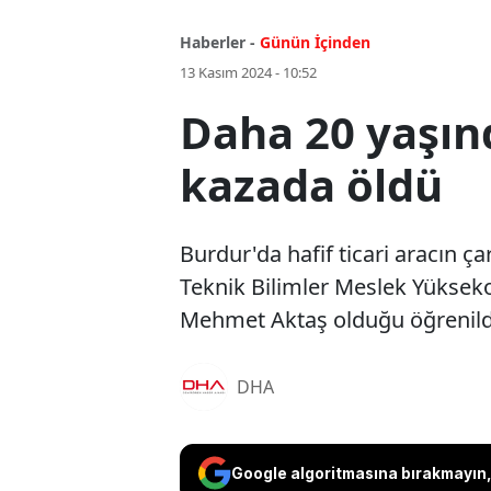
Haberler -
Günün İçinden
13 Kasım 2024 - 10:52
Daha 20 yaşınd
kazada öldü
Burdur'da hafif ticari aracın 
Teknik Bilimler Meslek Yüksekoku
Mehmet Aktaş olduğu öğrenild
DHA
Google algoritmasına bırakmayın, 