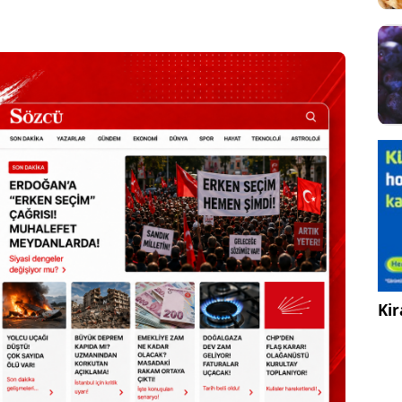
Sesi Aç
Kir