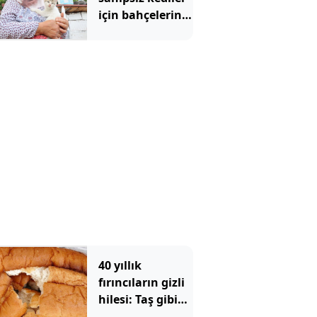
için bahçelerini
yuvaya
dönüştürdü
40 yıllık
fırıncıların gizli
hilesi: Taş gibi
bayat ekmeği 2