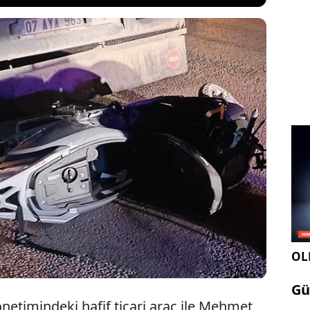
f ticari aracın çarptığı motokurye hayatını kaybetti.
otokuryenin 20 yaşında MAKÜ Teknik Bilimler
kulu Hibrid ve Elektrikli Taşıtlar Teknolojisi
i sınıf öğrencisi Mehmet Aktaş olduğu öğrenildi.
OLE
Gü
etimindeki hafif ticari araç ile Mehmet