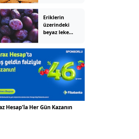
saniyede taze
yapan yöntem
Eriklerin
üzerindeki
beyaz leke
meğer bu
anlama
geliyormuş
az Hesap’la Her Gün Kazanın