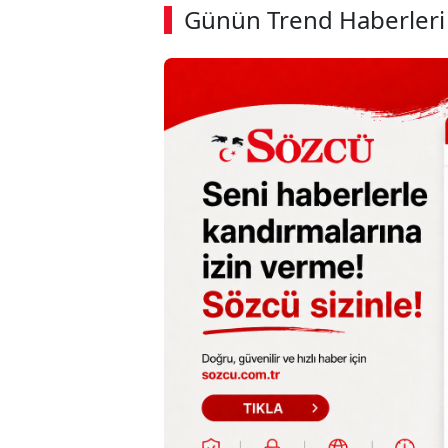
Günün Trend Haberleri
00:02
/ 08:43