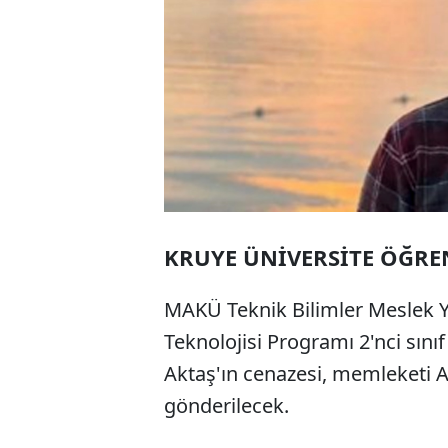
KRUYE ÜNİVERSİTE ÖĞRE
MAKÜ Teknik Bilimler Meslek Yü
Teknolojisi Programı 2'nci sın
Aktaş'ın cenazesi, memleketi A
gönderilecek.
ABERİ OKU
➜