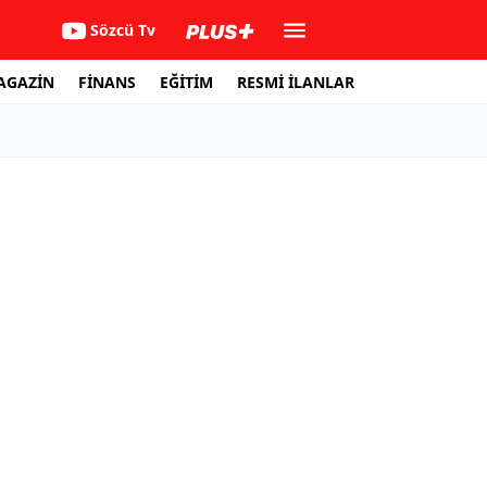
Sözcü Tv
AGAZİN
FİNANS
EĞİTİM
RESMİ İLANLAR