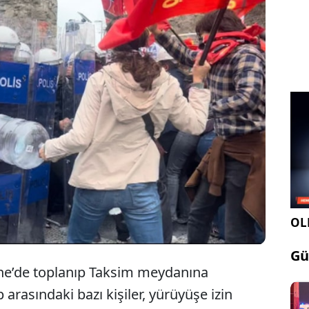
 1 Mayıs Emek ve Dayanışma Günü’nde
 barikat oluşturan polis memurlarına saldırdıkları
 29 kişi gözaltına alındı. 29 kişi arasında damacana
rduğu belirlenen Ayşe Beliz İ.'de var.
OLE
Gü
ane’de toplanıp Taksim meydanına
arasındaki bazı kişiler, yürüyüşe izin