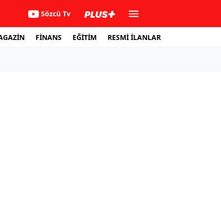
Sözcü Tv
AGAZİN
FİNANS
EĞİTİM
RESMİ İLANLAR