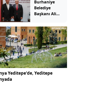
Burhaniye
Belediye
Başkanı Ali
Kemal Deveciler
Yeni Parti'ye
katıldı
ya Yeditepe'de, Yeditepe
nyada