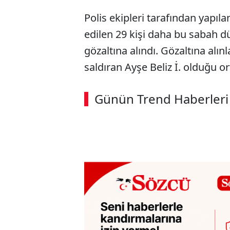
Polis ekipleri tarafından yapıla
edilen 29 kişi daha bu sabah 
gözaltına alındı. Gözaltına alı
saldıran Ayşe Beliz İ. olduğu or
ABERİ OKU
➜
Günün Trend Haberleri
00:03
/ 09:08