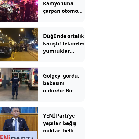
kamyonuna
çarpan otomobil
hurdaya döndü
Düğünde ortalık
karıştı! Tekmeler
yumruklar
havada uçuştu
Gölgeyi gördü,
babasını
öldürdü: Bir
anlık hata
faciaya dönüştü
YENİ Parti’ye
yapılan bağış
miktarı belli
oldu