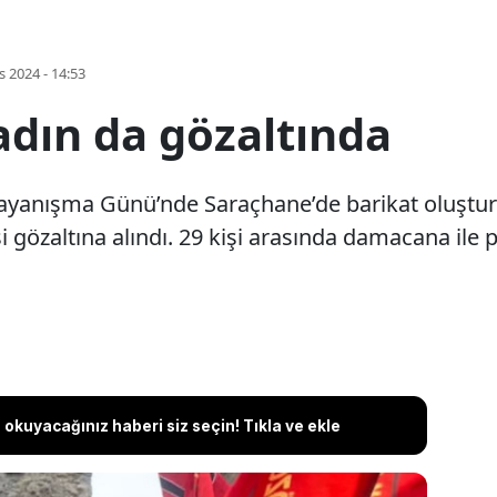
s 2024 - 14:53
dın da gözaltında
ayanışma Günü’nde Saraçhane’de barikat oluştu
işi gözaltına alındı. 29 kişi arasında damacana ile
okuyacağınız haberi siz seçin! Tıkla ve ekle