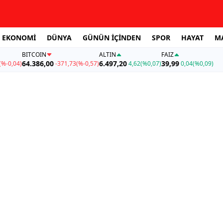
EKONOMİ
DÜNYA
GÜNÜN İÇİNDEN
SPOR
HAYAT
M
BITCOIN
ALTIN
FAİZ
64.386,00
6.497,20
39,99
(%-0,04)
-371,73
(%-0,57)
4,62
(%0,07)
0,04
(%0,09)