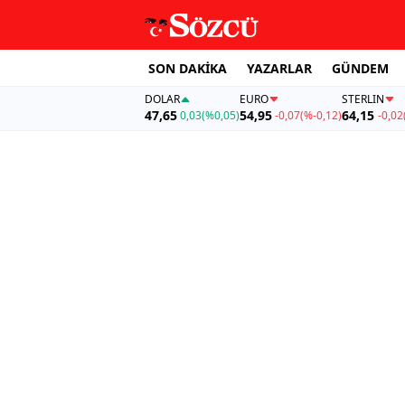
SON DAKİKA
YAZARLAR
GÜNDEM
DOLAR
EURO
STERLIN
47,65
54,95
64,15
0,03
(%0,05)
-0,07
(%-0,12)
-0,02