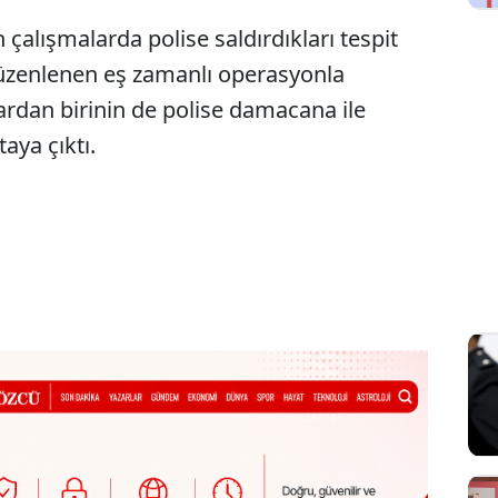
n çalışmalarda polise saldırdıkları tespit
düzenlenen eş zamanlı operasyonla
nlardan birinin de polise damacana ile
taya çıktı.
Sesi Aç