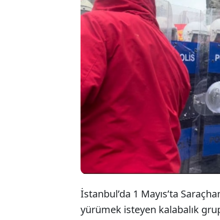
İstanbul’da
Saraçhane’de
gerekçesiyle
ile polise vu
İstanbul’da 1 Mayıs’ta Saraçh
yürümek isteyen kalabalık grup 