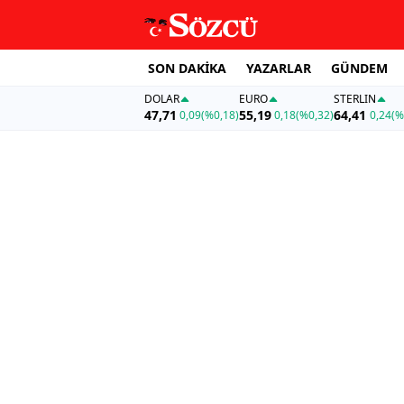
SON DAKİKA
YAZARLAR
GÜNDEM
DOLAR
EURO
STERLIN
47,71
55,19
64,41
0,09
(%0,18)
0,18
(%0,32)
0,24
(%