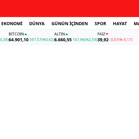
EKONOMİ
DÜNYA
GÜNÜN İÇİNDEN
SPOR
HAYAT
M
BITCOIN
ALTIN
FAİZ
64.901,10
6.660,55
39,92
0,38)
397,57
(%0,62)
167,96
(%2,59)
-0,07
(%-0,17)