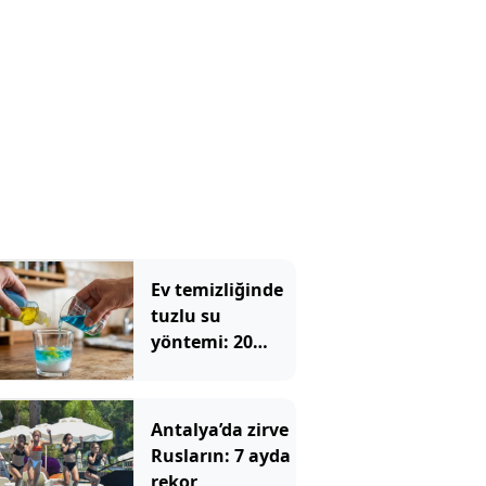
mahalleyi
şaşırttı
Ev temizliğinde
tuzlu su
yöntemi: 20
yıllık ev
hanımları bile
deniyor
Antalya’da zirve
Rusların: 7 ayda
rekor