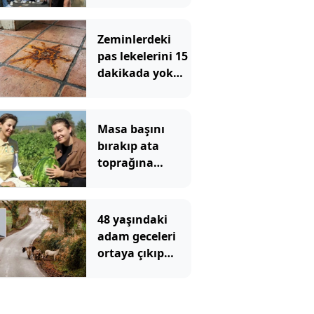
12. Dönemini
Tamamladı
Zeminlerdeki
pas lekelerini 15
dakikada yok
ediyor:
Mutfaktaki 2
malzeme yeterli
Masa başını
bırakıp ata
toprağına
döndüler:
Üniversiteli iki
kardeş şimdi
48 yaşındaki
herkese ilham
adam geceleri
oluyor
ortaya çıkıp
etrafa leş
bırakıyordu:
Nedeni tüm