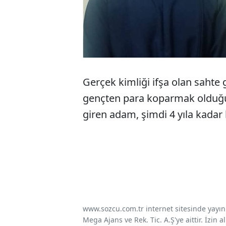
Gerçek kimliği ifşa olan sahte 
gençten para koparmak olduğunu
giren adam, şimdi 4 yıla kadar 
www.sozcu.com.tr internet sitesinde yayınla
Mega Ajans ve Rek. Tic. A.Ş'ye aittir. İzin