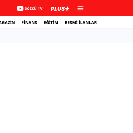
Sözcü Tv
AGAZİN
FİNANS
EĞİTİM
RESMİ İLANLAR