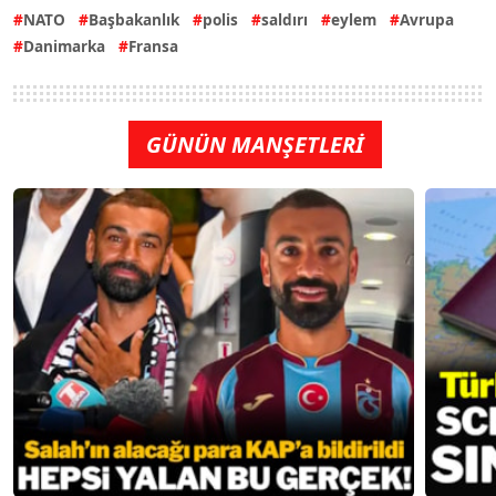
NATO
Başbakanlık
polis
saldırı
eylem
Avrupa
Danimarka
Fransa
GÜNÜN MANŞETLERİ