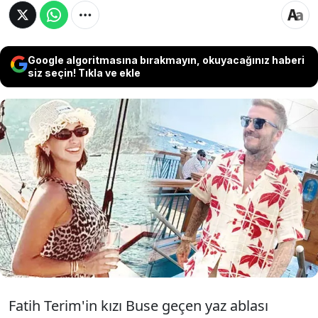
Google algoritmasına bırakmayın, okuyacağınız haberi
siz seçin! Tıkla ve ekle
Teknik direktör Fatih Terim'in kızı Buse Terim,
geçen yaz İtalya'da ünlü futbolcu David
Beckham ile karşılaşmıştı. Fotoğraf çekilmek
isteyen Terim, "Hayır" cevabı karşısında hayal
kırıklığı yaşamıştı. Buse Terim, muradına
İstanbul'da erdi.
Fatih Terim'in kızı Buse geçen yaz ablası