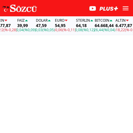
FAİZ
DOLAR
EURO
STERLIN
BITCOIN
ALTIN
87
39,99
47,59
54,95
64,18
64.668,44
6.477,87
%-0,28)
0,04
(%0,09)
0,03
(%0,05)
-0,06
(%-0,11)
0,08
(%0,12)
26,44
(%0,04)
-18,22
(%-0,28)