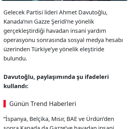
Gelecek Partisi lideri Ahmet Davutoğlu,
Kanada’nın Gazze Şeridi’ne yönelik
gerçekleştirdiği havadan insani yardım
operasyonu sonrasında sosyal medya hesabı
üzerinden Türkiye’ye yönelik eleştiride
bulundu.
Davutoğlu, paylaşımında şu ifadeleri
kullandı:
Günün Trend Haberleri
00:02
/ 08:06
“İspanya, Belçika, Mısır, BAE ve Ürdün’den
Sesi Aç
sonra Kanada da Gazze’ye havadan insani