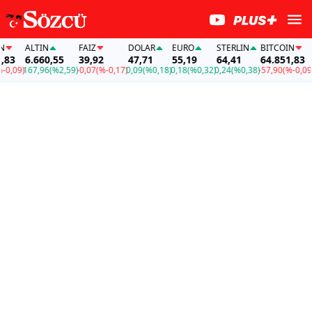
ALTIN
FAİZ
DOLAR
EURO
STERLIN
BITCOIN
AL
3
6.660,55
39,92
47,71
55,19
64,41
64.851,83
6.
,09)
167,96
(%2,59)
-0,07
(%-0,17)
0,09
(%0,18)
0,18
(%0,32)
0,24
(%0,38)
-57,90
(%-0,09)
16