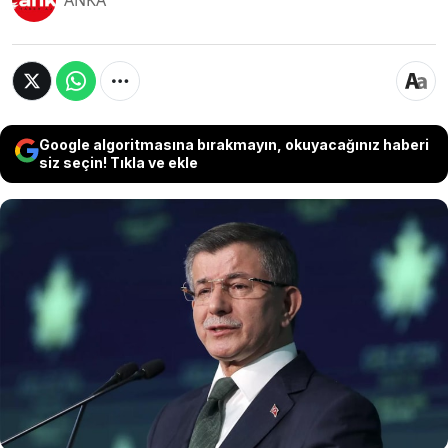
ANKA
Google algoritmasına bırakmayın, okuyacağınız haberi
siz seçin! Tıkla ve ekle
Gelecek Partisi Genel Başkanı Ahmet Davutoğlu,
Kanada’nın Gazze’ye havadan gerçekleştirdiği
insani yardım operasyonuna dikkat çekerek
Türkiye’ye benzer bir adım atması yönünde
çağrıda bulundu. Davutoğlu, “İspanya, Belçika,
Mısır, BAE ve Ürdün’den sonra Kanada da yardım
gönderdi. Türkiye neyi bekliyor?” dedi.