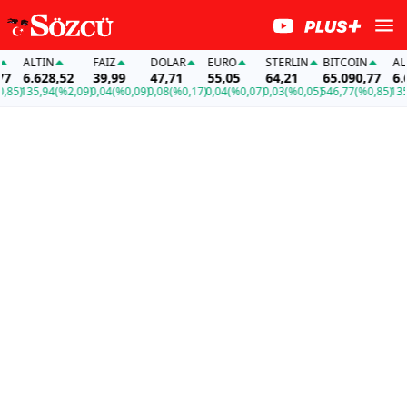
ALTIN
FAİZ
DOLAR
EURO
STERLIN
BITCOIN
ALTI
6.628,52
39,99
47,71
55,05
64,21
65.090,77
6.62
5)
135,94
(%2,09)
0,04
(%0,09)
0,08
(%0,17)
0,04
(%0,07)
0,03
(%0,05)
546,77
(%0,85)
135,9