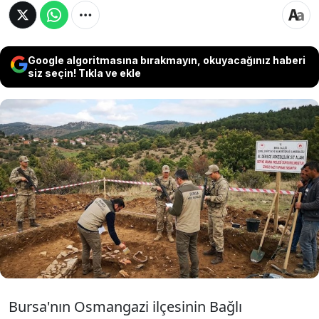
Google algoritmasına bırakmayın, okuyacağınız haberi
siz seçin! Tıkla ve ekle
Başlatılması planlanan define avı bölgenin sit
alanı ilan edilmesiyle durduruldu. 3. derece
arkeolojik sit alanı olarak ilan edilen bölgede
kazı çalışması yapılması yasaklandı. Valilik
tarafından yayımlanan yazı ile süreç tamamen
durdurulmuş oldu.
Bursa'nın Osmangazi ilçesinin Bağlı