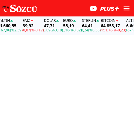
TIN
FAİZ
DOLAR
EURO
STERLIN
BITCOIN
ALTIN
660,55
39,92
47,71
55,19
64,41
64.853,17
6.660,
,96
(%2,59)
-0,07
(%-0,17)
0,09
(%0,18)
0,18
(%0,32)
0,24
(%0,38)
-151,78
(%-0,23)
167,96
(