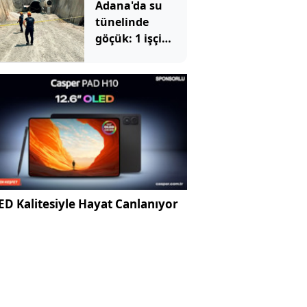
Adana'da su
tünelinde
göçük: 1 işçi
hayatını
kaybetti, 1'i
yaralandı
D Kalitesiyle Hayat Canlanıyor