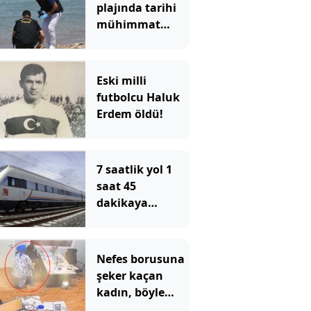
plajında tarihi
mühimmat
paniği
Eski milli
futbolcu Haluk
Erdem öldü!
7 saatlik yol 1
saat 45
dakikaya
düşecek: Tarih
verildi
Nefes borusuna
şeker kaçan
kadın, böyle
kurtarıldı