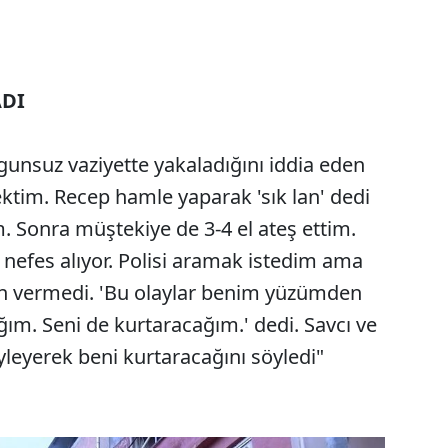
ADI
gunsuz vaziyette yakaladığını iddia eden
ektim. Recep hamle yaparak 'sık lan' dedi
 Sonra müştekiye de 3-4 el ateş ettim.
nefes alıyor. Polisi aramak istedim ama
zin vermedi. 'Bu olaylar benim yüzümden
ğım. Seni de kurtaracağım.' dedi. Savcı ve
yleyerek beni kurtaracağını söyledi"