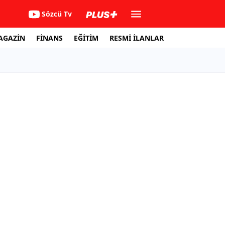
Sözcü Tv
AGAZİN
FİNANS
EĞİTİM
RESMİ İLANLAR