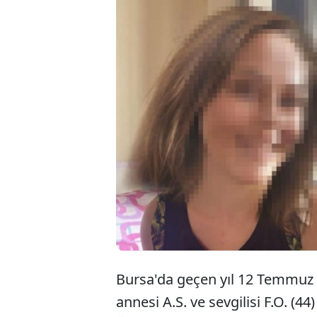
Bursa'da, arkadaşı
Sarıkaya'nın silah
saldırıya uğrayan
ölü taklidi yaptığ
sevdiğimi, ondan 
Bursa'da geçen yıl 12 Temmuz g
annesi A.S. ve sevgilisi F.O. (