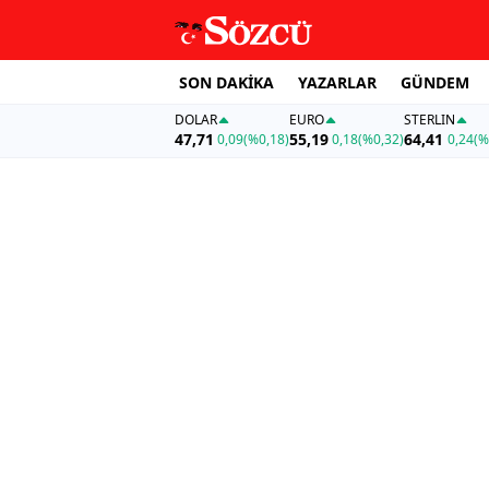
SON DAKİKA
YAZARLAR
GÜNDEM
DOLAR
EURO
STERLIN
47,71
55,19
64,41
0,09
(%0,18)
0,18
(%0,32)
0,24
(%