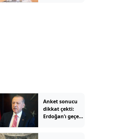
Anket sonucu
dikkat çekti:
Erdoğan’ı geçen
iki isim belli
oldu