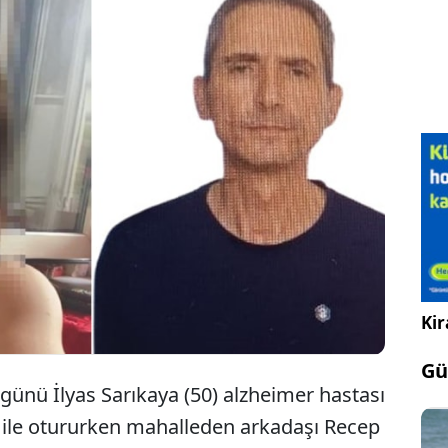
 Recep Özaslan'ı öldüren sevgilisi İlyas
lı saldırısında ağır yaralanan ve yaralı halde cinsel
 F.O. 21 günlük kâbusu mahkemede anlattı. 10 saat
ını belirten F.O. "Beni öldürmesin diye onu çok
hamile kaldığımı söyledim" dedi.
Kir
Gü
ünü İlyas Sarıkaya (50) alzheimer hastası
44) ile otururken mahalleden arkadaşı Recep