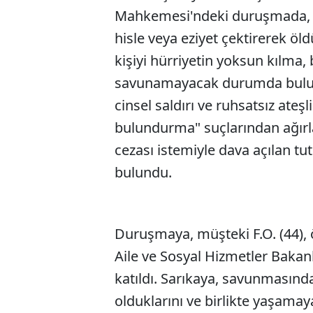
Mahkemesi'ndeki duruşmada, h
hisle veya eziyet çektirerek öld
kişiyi hürriyetin yoksun kılma
savunamayacak durumda bulunan 
cinsel saldırı ve ruhsatsız ateş
bulundurma" suçlarından ağırla
cezası istemiyle dava açılan tut
bulundu.
Duruşmaya, müşteki F.O. (44), ö
Aile ve Sosyal Hizmetler Bakanlı
katıldı. Sarıkaya, savunmasında,
olduklarını ve birlikte yaşamay