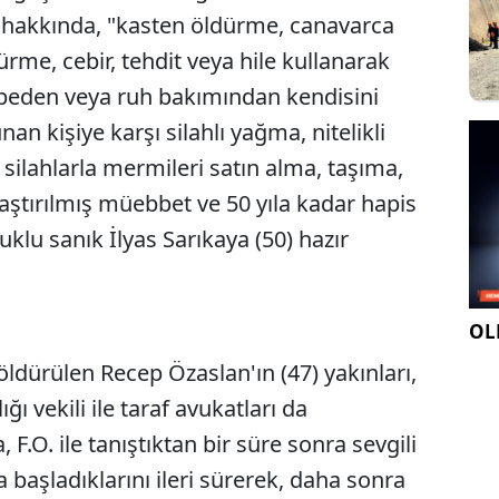
akkında, "kasten öldürme, canavarca
ürme, cebir, tehdit veya hile kullanarak
, beden veya ruh bakımından kendisini
kişiye karşı silahlı yağma, nitelikli
li silahlarla mermileri satın alma, taşıma,
ştırılmış müebbet ve 50 yıla kadar hapis
uklu sanık İlyas Sarıkaya (50) hazır
OLE
ldürülen Recep Özaslan'ın (47) yakınları,
ğı vekili ile taraf avukatları da
 F.O. ile tanıştıktan bir süre sonra sevgili
a başladıklarını ileri sürerek, daha sonra