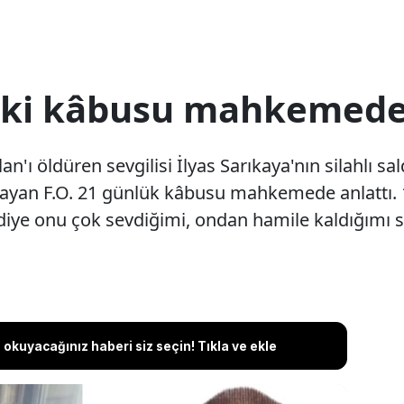
eki kâbusu mahkemede 
'ı öldüren sevgilisi İlyas Sarıkaya'nın silahlı sa
ğrayan F.O. 21 günlük kâbusu mahkemede anlattı. 10
 diye onu çok sevdiğimi, ondan hamile kaldığımı 
okuyacağınız haberi siz seçin! Tıkla ve ekle