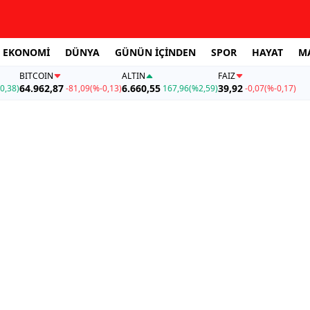
EKONOMİ
DÜNYA
GÜNÜN İÇİNDEN
SPOR
HAYAT
M
BITCOIN
ALTIN
FAİZ
64.962,87
6.660,55
39,92
0,38)
-81,09
(%-0,13)
167,96
(%2,59)
-0,07
(%-0,17)