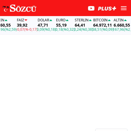
FAİZ
DOLAR
EURO
STERLIN
BITCOIN
ALTIN
,55
39,92
47,71
55,19
64,41
64.972,11
6.660,55
(%2,59)
-0,07
(%-0,17)
0,09
(%0,18)
0,18
(%0,32)
0,24
(%0,38)
58,51
(%0,09)
167,96
(%2,59)