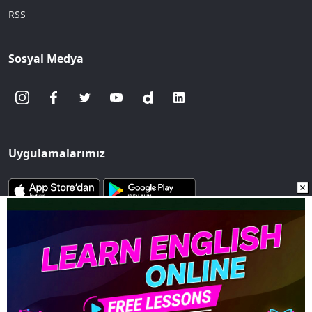
RSS
Sosyal Medya
Uygulamalarımız
www.sozcu.com.tr internet sitesinde yayınlanan yazı, haber ve
fotoğrafların her türlü telif hakkı Mega Ajans ve Rek. Tic. A.Ş'ye
aittir. İzin alınmadan, kaynak gösterilerek dahi
iktibas edilemez.
Copyright © 2023 - Tüm hakları saklıdır. Mega Ajans ve Rek.