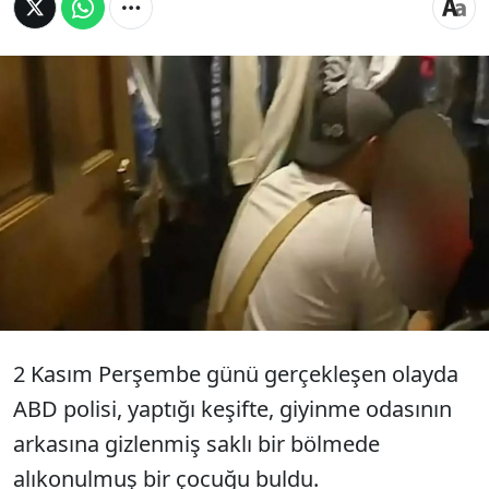
ABD'nin Arkansas eyaletindeki bir baskında
çekilen şok edici vücut kamerası görüntüleri,
polisin bir dolabın arkasındaki gizli bir
kapının arkasında sıkışıp kalan bir çocuğu
bulduğu anları gösteriyor.
2 Kasım Perşembe günü gerçekleşen olayda
ABD polisi, yaptığı keşifte, giyinme odasının
arkasına gizlenmiş saklı bir bölmede
alıkonulmuş bir çocuğu buldu.