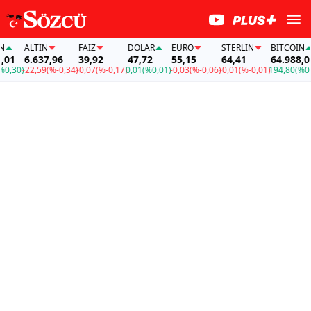
ALTIN
FAİZ
DOLAR
EURO
STERLIN
BITCOIN
6.637,96
39,92
47,72
55,15
64,41
64.988,01
0)
-22,59
(%-0,34)
-0,07
(%-0,17)
0,01
(%0,01)
-0,03
(%-0,06)
-0,01
(%-0,01)
194,80
(%0,30)
-