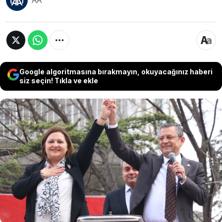
AA
Google algoritmasına bırakmayın, okuyacağınız haberi
siz seçin! Tıkla ve ekle
CHP Afyonkarahisar Belediye Başkan adayı Burcu
Köksal'ın DEM Parti ile ilgili sözleri ne DEM Parti Eş
Genel Başkanı Bakırhan'dan yanıt geldi. Bakırhan
"Biz bu ırkçı anlayışı, bu zehirli dili reddediyoruz,
kınıyoruz. Bu ırkçı yaklaşımın Türkiye'ye,
demokrasiye, barışa, muhalefete asla bir katkısı
olmadığını bir kez daha dile getirmek istiyoruz"
dedi