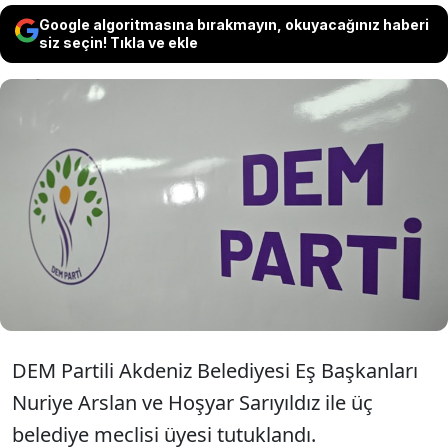
Google algoritmasına bırakmayın, okuyacağınız haberi
siz seçin! Tıkla ve ekle
DEM Parti Eş Genel Başkanları Tülay
Hatimoğulları ve Tuncer Bakırhan
Mersin'in Akdeniz ilçesine kayyum
atanmasına tepki gösterdi.
DEM Partili Akdeniz Belediyesi Eş Başkanları
Nuriye Arslan ve Hoşyar Sarıyıldız ile üç
belediye meclisi üyesi tutuklandı.