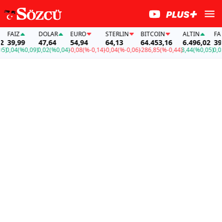
FAİZ
DOLAR
EURO
STERLIN
BITCOIN
ALTIN
FAİZ
39,99
47,64
54,94
64,13
64.453,16
6.496,02
39,9
,04
(%0,09)
0,02
(%0,04)
-0,08
(%-0,14)
-0,04
(%-0,06)
-286,85
(%-0,44)
3,44
(%0,05)
0,04
(%