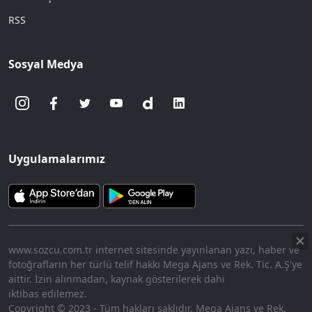
RSS
Sosyal Medya
Uygulamalarımız
www.sozcu.com.tr internet sitesinde yayınlanan yazı, haber ve
fotoğrafların her türlü telif hakkı Mega Ajans ve Rek. Tic. A.Ş'ye
aittir. İzin alınmadan, kaynak gösterilerek dahi
iktibas edilemez.
Copyright © 2023 - Tüm hakları saklıdır. Mega Ajans ve Rek.