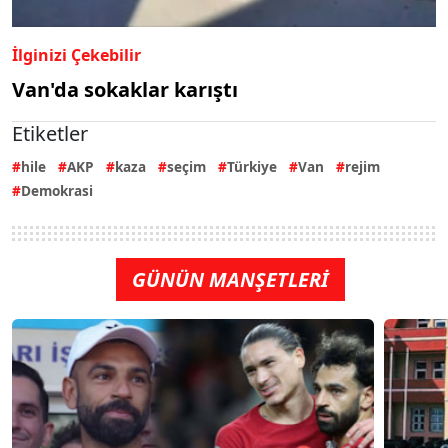
İlginizi Çekebilir
Van'da sokaklar karıştı
Etiketler
hile
AKP
kaza
seçim
Türkiye
Van
rejim
Demokrasi
GÜNÜN MANŞETLERİ