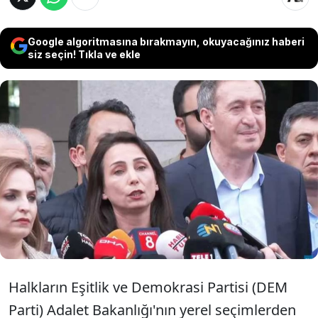
Google algoritmasına bırakmayın, okuyacağınız haberi
siz seçin! Tıkla ve ekle
DEM Parti, büyük farkla seçimi kazandığı
Van'da mazbatanın kendi adaylarından
alıp AKP'nin adayına verilmesini
"Hezimetin intikamı" olarak niteledi...
Halkların Eşitlik ve Demokrasi Partisi (DEM
Parti) Adalet Bakanlığı'nın yerel seçimlerden