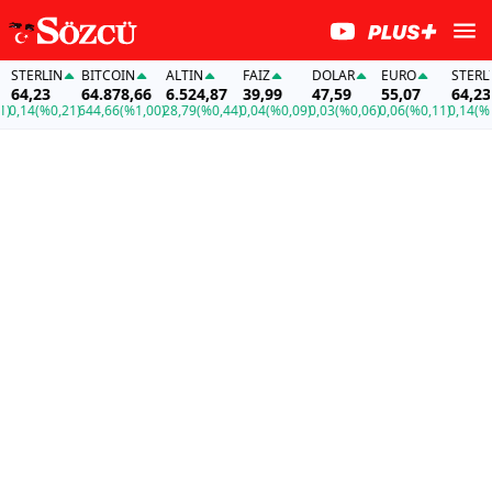
ERLIN
BITCOIN
ALTIN
FAİZ
DOLAR
EURO
STERLIN
,23
64.878,66
6.524,87
39,99
47,59
55,07
64,23
4
(%0,21)
644,66
(%1,00)
28,79
(%0,44)
0,04
(%0,09)
0,03
(%0,06)
0,06
(%0,11)
0,14
(%0,21)