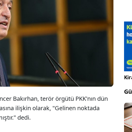
DEM Parti Eş Genel Başkanları Tülay
Hatimoğulları ve Tuncer Bakırhan açıklama
yaptı.
Kir
Gü
ncer Bakırhan, terör örgütü PKK'nın dün
sına ilişkin olarak, "Gelinen noktada
ştır." dedi.