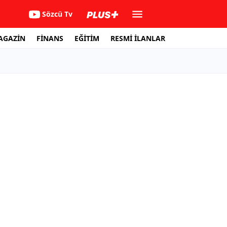
Sözcü Tv
AGAZİN
FİNANS
EĞİTİM
RESMİ İLANLAR