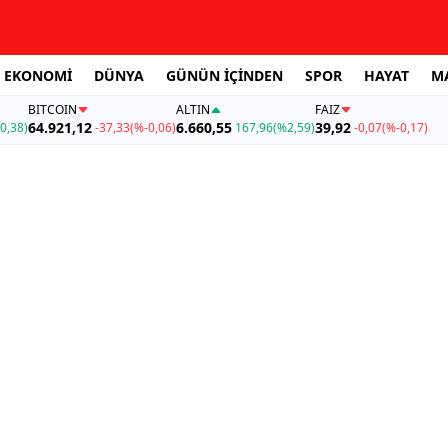
EKONOMİ
DÜNYA
GÜNÜN İÇİNDEN
SPOR
HAYAT
M
BITCOIN
ALTIN
FAİZ
64.921,12
6.660,55
39,92
0,38)
-37,33
(%-0,06)
167,96
(%2,59)
-0,07
(%-0,17)