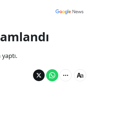
mamlandı
 yaptı.