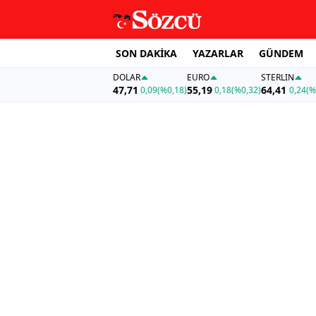
SON DAKİKA
YAZARLAR
GÜNDEM
DOLAR
EURO
STERLIN
47,71
55,19
64,41
0,09
(%0,18)
0,18
(%0,32)
0,24
(%