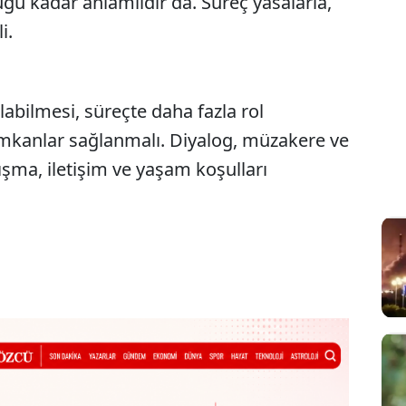
ğu kadar anlamlıdır da. Süreç yasalarla,
li.
alabilmesi, süreçte daha fazla rol
, imkanlar sağlanmalı. Diyalog, müzakere ve
alışma, iletişim ve yaşam koşulları