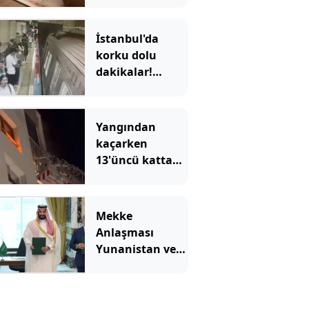
oturamıyor
İstanbul'da
korku dolu
dakikalar!
Görme engelli
Enes'in raylara
düştüğü anlar
Yangından
ortaya çıktı
kaçarken
13'üncü kattan
düştü
Mekke
Anlaşması
Yunanistan ve
İsrail'i karıştırdı