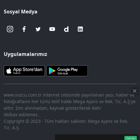
Sosyal Medya
Uygulamalarımız
www.sozcu.com.tr internet sitesinde yayınlanan yazı, haber ve
fotoğrafların her türlü telif hakkı Mega Ajans ve Rek. Tic. A.Ş'ye
aittir. İzin alınmadan, kaynak gösterilerek dahi
iktibas edilemez.
Copyright © 2023 - Tüm hakları saklıdır. Mega Ajans ve Rek.
Tic. A.Ş.
360p
Loaded
:
Sesi
7.18%
Aç
Sesi Aç