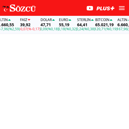
N
FAİZ
DOLAR
EURO
STERLIN
BITCOIN
ALTIN
0,55
39,92
47,71
55,19
64,41
65.021,19
6.660,55
6
(%2,59)
-0,07
(%-0,17)
0,09
(%0,18)
0,18
(%0,32)
0,24
(%0,38)
120,71
(%0,19)
167,96
(%2,