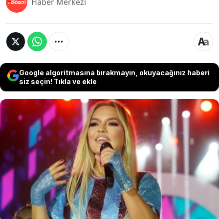
Haber Merkezi
Google algoritmasına bırakmayın, okuyacağınız haberi
siz seçin! Tıkla ve ekle
Yoğun konser ve televizyon programı
temposunun sağlığını olumsuz etkilediğini
açıklayan Demet Akalın, yakalandığı hastalığı ilk
kez açıkladı. Ünlü şarkıcı, Meryem Uzerli
hastalığına yakalandığını, bu süreçte dinlenmeye
öncelik verdiğini belirterek yeni konser
tekliflerini tek tek reddettiğini söyledi.