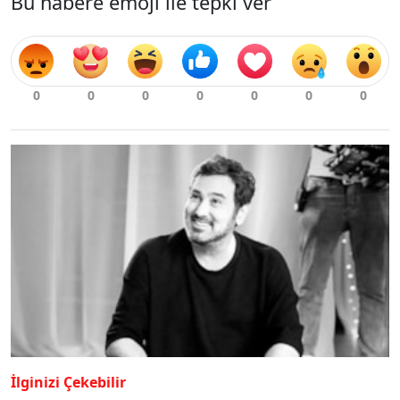
Bu habere emoji ile tepki ver
İlginizi Çekebilir