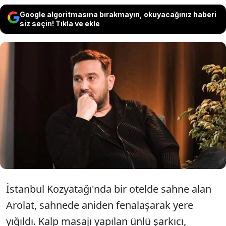
Google algoritmasına bırakmayın, okuyacağınız haberi
siz seçin! Tıkla ve ekle
90'lara damgasını vuran Metin
Arolat'ın ölümünün ardından sanatçı
Demet Sağıroğlu, korkunç bir iddiayı
dile getirdi.
İstanbul Kozyatağı'nda bir otelde sahne alan
Arolat, sahnede aniden fenalaşarak yere
yığıldı. Kalp masajı yapılan ünlü şarkıcı,