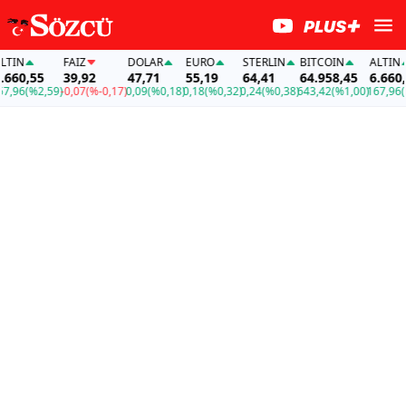
IN
FAİZ
DOLAR
EURO
STERLIN
BITCOIN
ALTIN
60,55
39,92
47,71
55,19
64,41
64.958,45
6.660,55
96
(%2,59)
-0,07
(%-0,17)
0,09
(%0,18)
0,18
(%0,32)
0,24
(%0,38)
643,42
(%1,00)
167,96
(%2