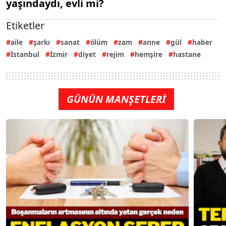
yaşındaydı, evli mi?
Etiketler
aile
şarkı
sanat
ölüm
zam
anne
gül
haber
İstanbul
İzmir
diyet
rejim
hemşire
hastane
GÜNÜN MANŞETLERİ