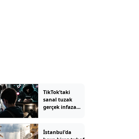
TikTok’taki
sanal tuzak
gerçek infaza
dönüşüyor":
Kardeşim" deyip
ölüme yolladılar
İstanbul'da