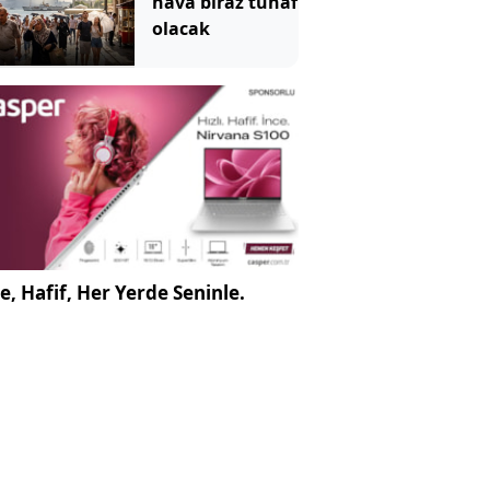
hava biraz tuhaf
olacak
e, Hafif, Her Yerde Seninle.