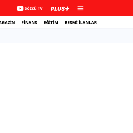
Sözcü Tv
AGAZİN
FİNANS
EĞİTİM
RESMİ İLANLAR