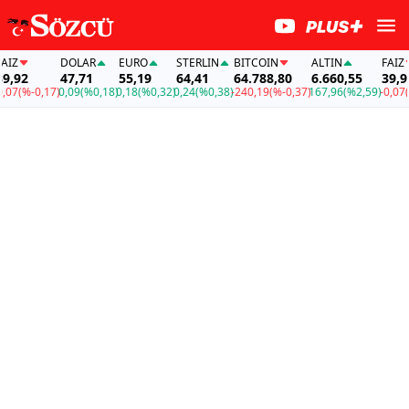
DOLAR
EURO
STERLIN
BITCOIN
ALTIN
FAİZ
47,71
55,19
64,41
64.788,80
6.660,55
39,92
-0,17)
0,09
(%0,18)
0,18
(%0,32)
0,24
(%0,38)
-240,19
(%-0,37)
167,96
(%2,59)
-0,07
(%-0,1