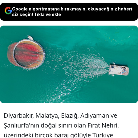
Google algoritmasına bırakmayın, okuyacağınız haberi
siz seçin! Tıkla ve ekle
Diyarbakır'ın Çüngüş ilçesinde Atatürk
Baraj Gölü Havzası'nda kurulan tesiste
yetiştirilen Türk somonu 53 ülkeye
gönderilecek.
Diyarbakır, Malatya, Elazığ, Adıyaman ve
Şanlıurfa'nın doğal sınırı olan Fırat Nehri,
üzerindeki birçok baraj gölüyle Türkiye