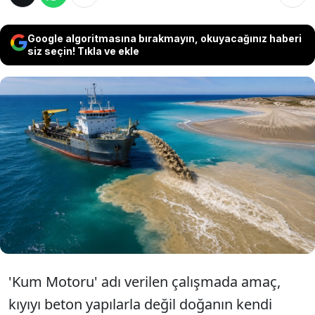
Google algoritmasına bırakmayın, okuyacağınız haberi
siz seçin! Tıkla ve ekle
Hollanda'da Delfland sahilini deniz
seviyesinin yükselmesi ve kıyı erozyonuna
karşı korumak için sıra dışı bir yöntem
uygulandı. Proje kapsamında denize tam
21,5 milyon metreküp kum bırakıldı.
'Kum Motoru' adı verilen çalışmada amaç,
kıyıyı beton yapılarla değil doğanın kendi