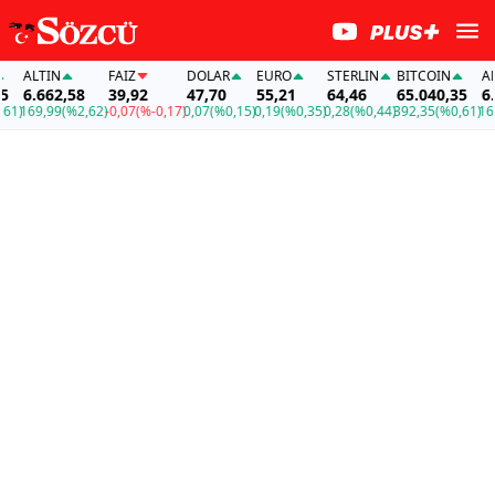
ALTIN
FAİZ
DOLAR
EURO
STERLIN
BITCOIN
ALTI
6.662,58
39,92
47,70
55,21
64,46
65.040,35
6.66
)
169,99
(%2,62)
-0,07
(%-0,17)
0,07
(%0,15)
0,19
(%0,35)
0,28
(%0,44)
392,35
(%0,61)
169,9