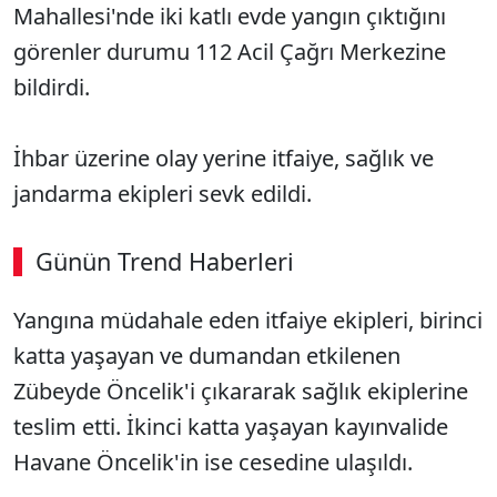
Mahallesi'nde iki katlı evde yangın çıktığını
görenler durumu 112 Acil Çağrı Merkezine
bildirdi.
İhbar üzerine olay yerine itfaiye, sağlık ve
jandarma ekipleri sevk edildi.
Günün Trend Haberleri
00:02
/ 09:08
Yangına müdahale eden itfaiye ekipleri, birinci
Sesi Aç
katta yaşayan ve dumandan etkilenen
Zübeyde Öncelik'i çıkararak sağlık ekiplerine
teslim etti. İkinci katta yaşayan kayınvalide
Havane Öncelik'in ise cesedine ulaşıldı.