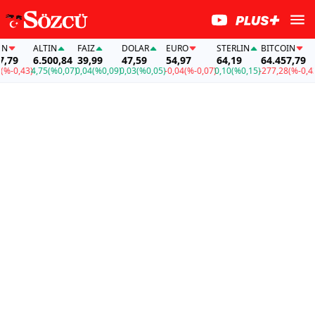
ALTIN
FAİZ
DOLAR
EURO
STERLIN
BITCOIN
79
6.500,84
39,99
47,59
54,97
64,19
64.457,79
-0,43)
4,75
(%0,07)
0,04
(%0,09)
0,03
(%0,05)
-0,04
(%-0,07)
0,10
(%0,15)
-277,28
(%-0,43)
4