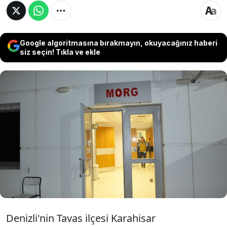
Google algoritmasına bırakmayın, okuyacağınız haberi
siz seçin! Tıkla ve ekle
Denizli'nin Tavas ilçesinde evde çıkan
yangında 94 yaşındaki yaşlı kadın öldü,
dumandan etkilenen gelini hastaneye
kaldırıldı. Yangının yaşlı kadının sobayı
yakmaya çalıştığı sırada çıktığını
değerlendirdiği öğrenildi.
Denizli'nin Tavas ilçesi Karahisar