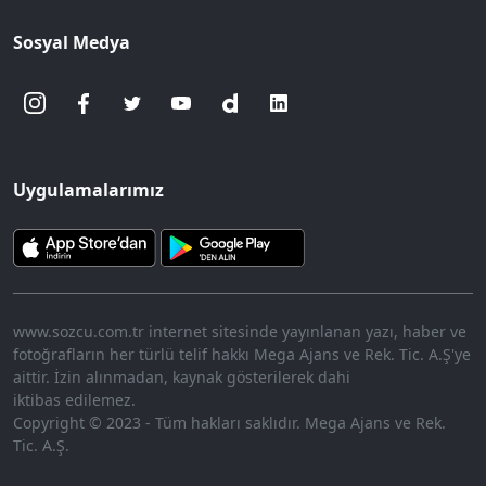
Sosyal Medya
Uygulamalarımız
www.sozcu.com.tr internet sitesinde yayınlanan yazı, haber ve
fotoğrafların her türlü telif hakkı Mega Ajans ve Rek. Tic. A.Ş'ye
aittir. İzin alınmadan, kaynak gösterilerek dahi
iktibas edilemez.
Copyright © 2023 - Tüm hakları saklıdır. Mega Ajans ve Rek.
Tic. A.Ş.