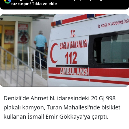
siz seçin! Tıkla ve ekle
Denizli'nin Sarayköy ilçesinde,
kamyonun çarptığı bisikletteki 6
yaşındaki çocuk hayatını kaybetti.
Denizli'de Ahmet N. idaresindeki 20 GJ 998
plakalı kamyon, Turan Mahallesi'nde bisiklet
kullanan İsmail Emir Gökkaya'ya çarptı.