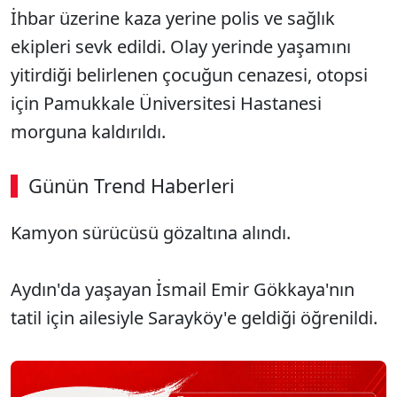
İhbar üzerine kaza yerine polis ve sağlık
ekipleri sevk edildi. Olay yerinde yaşamını
yitirdiği belirlenen çocuğun cenazesi, otopsi
için Pamukkale Üniversitesi Hastanesi
morguna kaldırıldı.
Günün Trend Haberleri
00:02
/ 09:08
Kamyon sürücüsü gözaltına alındı.
Sesi Aç
Aydın'da yaşayan​ İsmail Emir Gökkaya'nın
tatil için ailesiyle Sarayköy'e geldiği öğrenildi.​​​​​​​