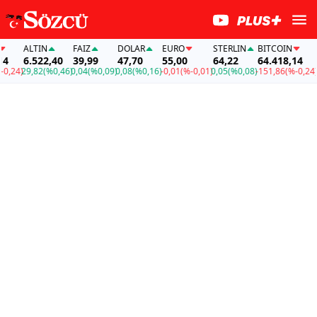
ALTIN
FAİZ
DOLAR
EURO
STERLIN
BITCOIN
AL
6.522,40
39,99
47,70
55,00
64,22
64.418,14
6.
,24)
29,82
(%0,46)
0,04
(%0,09)
0,08
(%0,16)
-0,01
(%-0,01)
0,05
(%0,08)
-151,86
(%-0,24)
29