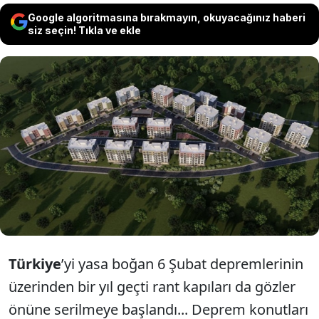
Google algoritmasına bırakmayın, okuyacağınız haberi
siz seçin! Tıkla ve ekle
Daha önce kamudan milyarlık ihaleler
alan şirketler, Hatay'da deprem konutları
için toplam 4 milyar bedelli 3 ayrı ihaleyi
de kazandı.
Türkiye
’yi yasa boğan 6 Şubat depremlerinin
üzerinden bir yıl geçti rant kapıları da gözler
önüne serilmeye başlandı... Deprem konutları