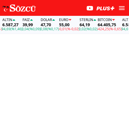
LTIN
FAİZ
DOLAR
EURO
STERLIN
BITCOIN
ALTIN
.587,27
39,99
47,70
55,00
64,19
64.405,75
6.587
4,69
(%1,46)
0,04
(%0,09)
0,08
(%0,17)
-0,01
(%-0,02)
0,02
(%0,02)
-424,25
(%-0,65)
94,69
(