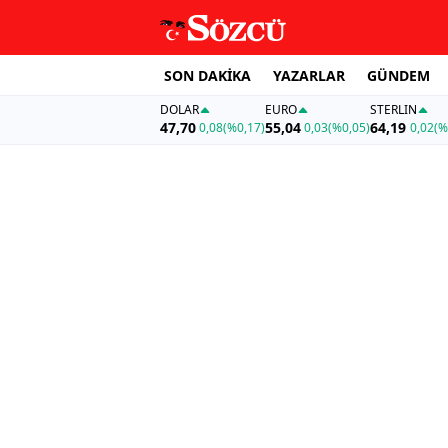
SON DAKİKA
YAZARLAR
GÜNDEM
DOLAR
EURO
STERLIN
47,70
55,04
64,19
0,08
(%0,17)
0,03
(%0,05)
0,02
(%