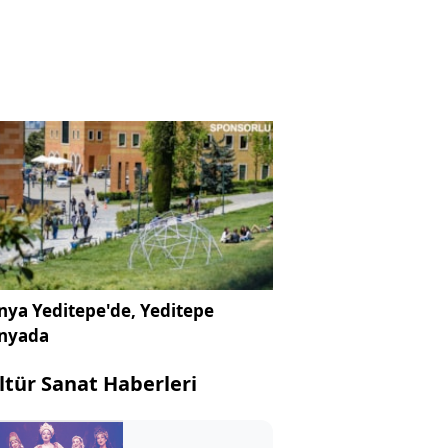
ya Yeditepe'de, Yeditepe
nyada
ltür Sanat Haberleri