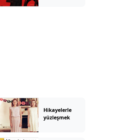
Ağustos’ta
İstanbul’da
Hikayelerle
yüzleşmek