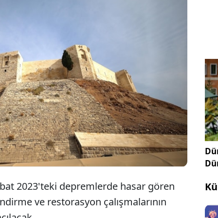
Kahramanmaraş merkezli depremlerde zarar
gören Gaziantep Kalesi yıl sonunda ziyarete
açılacak.
Dün
Dü
at 2023'teki depremlerde hasar gören
Kü
endirme ve restorasyon çalışmalarının
çılacak.