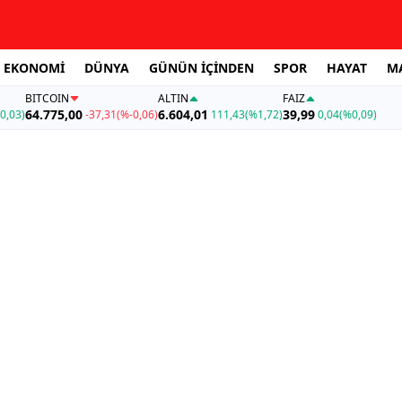
EKONOMİ
DÜNYA
GÜNÜN İÇİNDEN
SPOR
HAYAT
M
BITCOIN
ALTIN
FAİZ
64.775,00
6.604,01
39,99
0,03)
-37,31
(%-0,06)
111,43
(%1,72)
0,04
(%0,09)