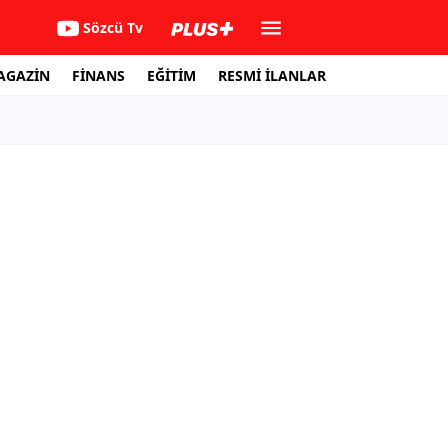
Sözcü Tv
AGAZİN
FİNANS
EĞİTİM
RESMİ İLANLAR