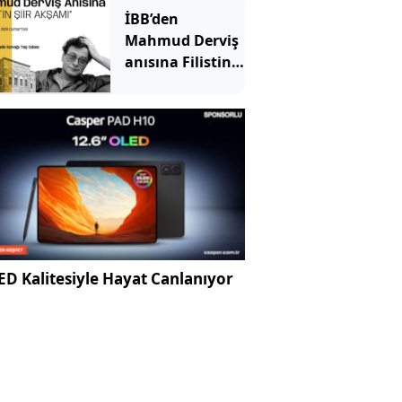
İBB’den
Mahmud Derviş
anısına Filistin
Şiir akşamı
D Kalitesiyle Hayat Canlanıyor