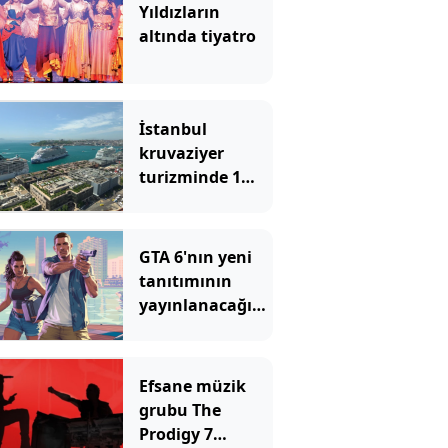
Yıldızların
altında tiyatro
İstanbul
kruvaziyer
turizminde 1
milyon yolcu
hedefine
ilerliyor
GTA 6'nın yeni
tanıtımının
yayınlanacağı
platformu
duyan herkes
şaşıyor
Efsane müzik
grubu The
Prodigy 7