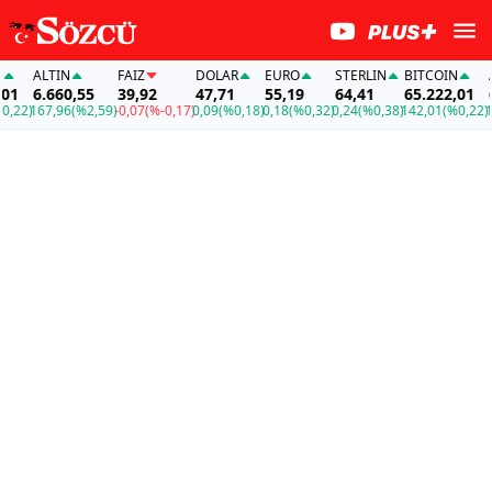
ALTIN
FAİZ
DOLAR
EURO
STERLIN
BITCOIN
AL
6.660,55
39,92
47,71
55,19
64,41
65.222,01
6.
22)
167,96
(%2,59)
-0,07
(%-0,17)
0,09
(%0,18)
0,18
(%0,32)
0,24
(%0,38)
142,01
(%0,22)
167