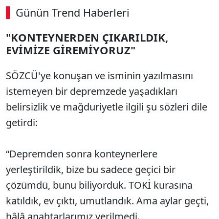
Günün Trend Haberleri
00:02
/ 03:53
"KONTEYNERDEN ÇIKARILDIK,
Sesi Aç
EVİMİZE GİREMİYORUZ"
SÖZCÜ'ye konuşan ve isminin yazılmasını
istemeyen bir depremzede yaşadıkları
belirsizlik ve mağduriyetle ilgili şu sözleri dile
getirdi:
“Depremden sonra konteynerlere
yerleştirildik, bize bu sadece geçici bir
çözümdü, bunu biliyorduk. TOKİ kurasına
katıldık, ev çıktı, umutlandık. Ama aylar geçti,
hâlâ anahtarlarımız verilmedi.