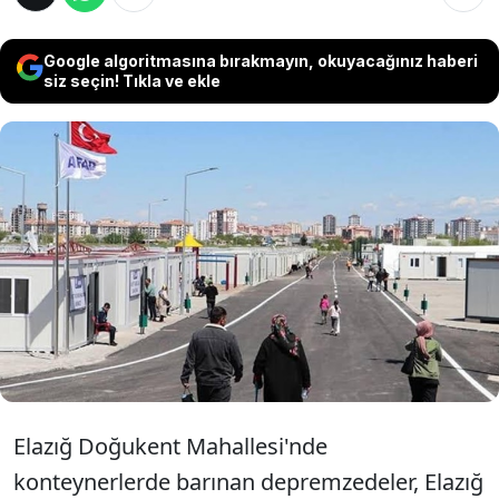
Google algoritmasına bırakmayın, okuyacağınız haberi
siz seçin! Tıkla ve ekle
Elazığ'da konteyner kentten tahliye edilen
depremzedeler, kura sonucu hak kazandıkları
TOKİ konutlarının anahtarlarını aylardır
alamıyor. Okulların açılmasına sayılı gün kala
barınma ve eğitim krizi derinleşti.
Elazığ Doğukent Mahallesi'nde
konteynerlerde barınan depremzedeler, Elazığ