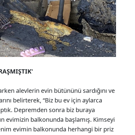
RAŞMIŞTIK'
karken alevlerin evin bütününü sardığını ve
rını belirterek, “Biz bu ev için aylarca
aptık. Depremden sonra biz buraya
ın evimizin balkonunda başlamış. Kimseyi
im evimin balkonunda herhangi bir priz