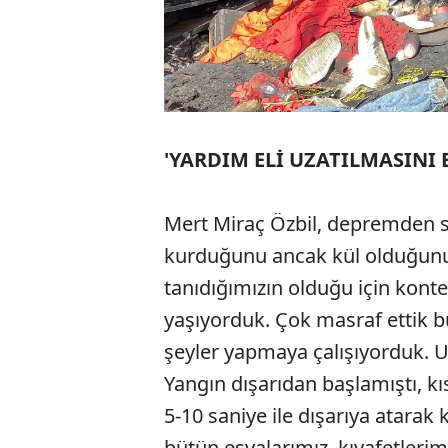
'YARDIM ELİ UZATILMASINI
Mert Miraç Özbil, depremden s
kurduğunu ancak kül olduğunu s
tanıdığımızın olduğu için konte
yaşıyorduk. Çok masraf ettik bu
şeyler yapmaya çalışıyorduk. 
Yangın dışarıdan başlamıştı, kı
5-10 saniye ile dışarıya atara
bütün eşyalarımız, kıyafetlerim