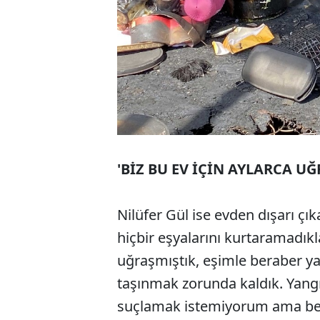
'BİZ BU EV İÇİN AYLARCA UĞ
Nilüfer Gül ise evden dışarı çı
hiçbir eşyalarını kurtaramadıkla
uğraşmıştık, eşimle beraber y
taşınmak zorunda kaldık. Yang
suçlamak istemiyorum ama ben