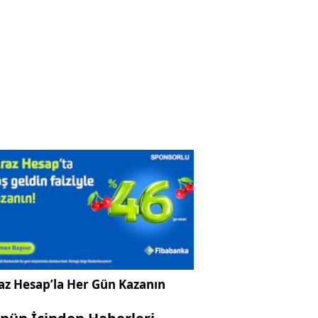
az Hesap’la Her Gün Kazanın