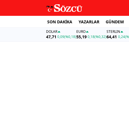
SON DAKİKA
YAZARLAR
GÜNDEM
DOLAR
EURO
STERLIN
47,71
55,19
64,41
0,09
(%0,18)
0,18
(%0,32)
0,24
(%