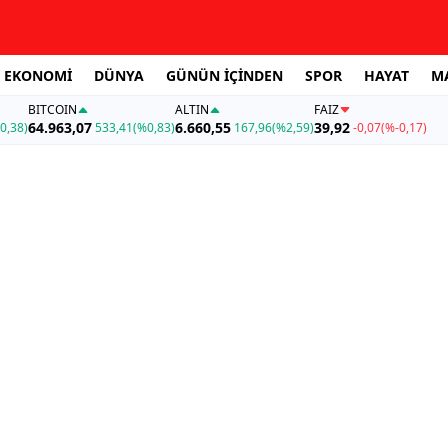
EKONOMİ
DÜNYA
GÜNÜN İÇİNDEN
SPOR
HAYAT
M
BITCOIN
ALTIN
FAİZ
64.963,07
6.660,55
39,92
0,38)
533,41
(%0,83)
167,96
(%2,59)
-0,07
(%-0,17)