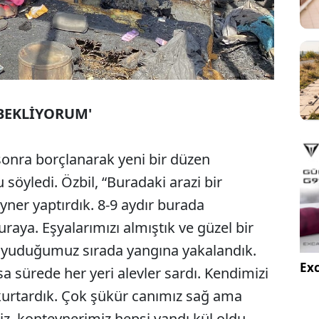
 BEKLİYORUM'
onra borçlanarak yeni bir düzen
öyledi. Özbil, “Buradaki arazi bir
yner yaptırdık. 8-9 aydır burada
raya. Eşyalarımızı almıştık ve güzel bir
Uyuduğumuz sırada yangına yakalandık.
Exc
sa sürede her yeri alevler sardı. Kendimizi
k kurtardık. Çok şükür canımız sağ ama
iz, konteynerimiz hepsi yandı kül oldu.