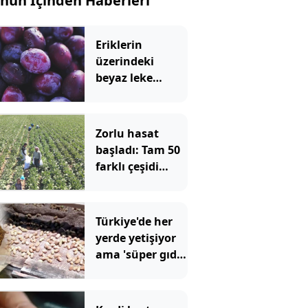
nün İçinden Haberleri
Eriklerin
üzerindeki
beyaz leke
meğer bu
anlama
geliyormuş
Zorlu hasat
başladı: Tam 50
farklı çeşidi
yapılıyor 1 ay
boyunca
toplanıyor
Türkiye'de her
yerde yetişiyor
ama 'süper gıda'
diye en çok
ABD'de satılıyor