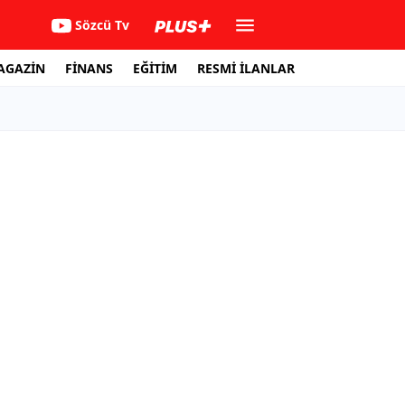
Sözcü Tv
AGAZİN
FİNANS
EĞİTİM
RESMİ İLANLAR