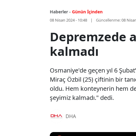
Haberler -
Günün İçinden
08 Nisan 2024 - 10:48
Güncellenme:
08 Nisan
Depremzede ai
kalmadı
Osmaniye'de geçen yıl 6 Şubat’
Miraç Özbil (25) çiftinin bir ta
oldu. Hem konteynerin hem de t
şeyimiz kalmadı." dedi.
DHA