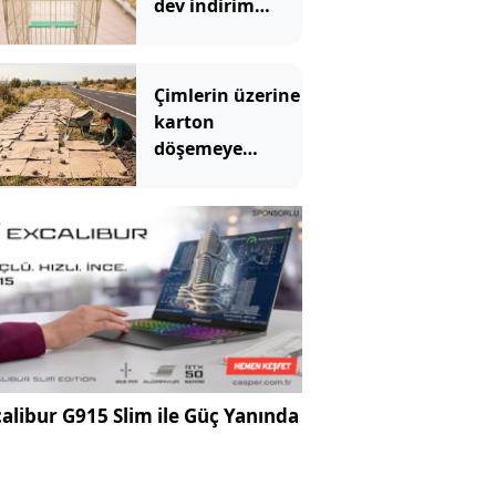
dev indirim
hamlesi: Tam 3
bin TIR yola
çıkıyor
Çimlerin üzerine
karton
döşemeye
başladılar
alibur G915 Slim ile Güç Yanında