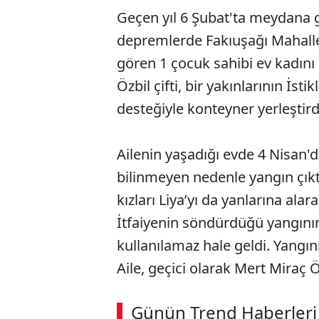
Geçen yıl 6 Şubat'ta meydana
depremlerde Fakıuşağı Mahalles
gören 1 çocuk sahibi ev kadını
Özbil çifti, bir yakınlarının İsti
desteğiyle konteyner yerleştird
Ailenin yaşadığı evde 4 Nisan'd
bilinmeyen nedenle yangın çıktı.
kızları Liya’yı da yanlarına alara
İtfaiyenin söndürdüğü yangının
kullanılamaz hale geldi. Yangının
Aile, geçici olarak Mert Miraç Ö
ABERİ OKU
➜
Günün Trend Haberleri