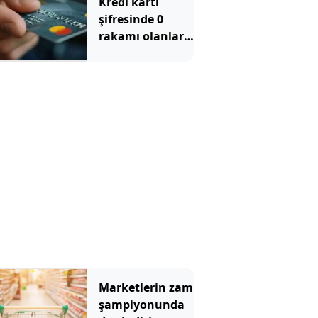
Kredi kartı
şifresinde 0
rakamı olanlara
uyarı yapıldı
Marketlerin zam
şampiyonunda