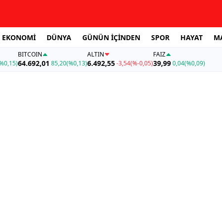
EKONOMİ
DÜNYA
GÜNÜN İÇİNDEN
SPOR
HAYAT
M
BITCOIN
ALTIN
FAİZ
64.692,01
6.492,55
39,99
%0,15)
85,20
(%0,13)
-3,54
(%-0,05)
0,04
(%0,09)