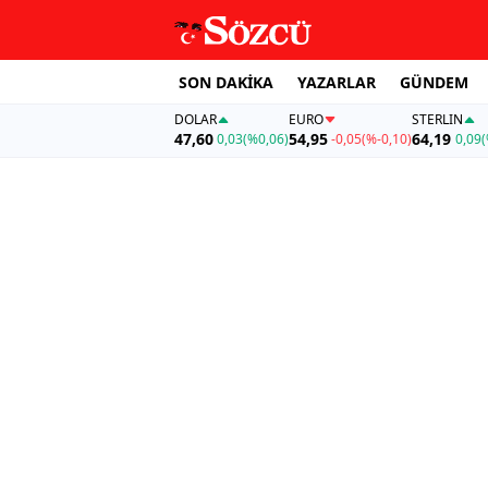
SON DAKİKA
YAZARLAR
GÜNDEM
DOLAR
EURO
STERLIN
47,60
54,95
64,19
0,03
(%0,06)
-0,05
(%-0,10)
0,09
(