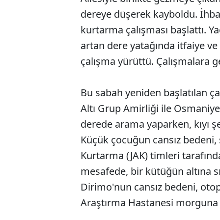
dereye düşerek kayboldu. İhbar
kurtarma çalışması başlattı. Ya
artan dere yatağında itfaiye ve
çalışma yürüttü. Çalışmalara ge
Bu sabah yeniden başlatılan ç
Altı Grup Amirliği ile Osmaniye İ
derede arama yaparken, kıyı şer
Küçük çocuğun cansız bedeni, 
Kurtarma (JAK) timleri tarafın
mesafede, bir kütüğün altına 
Dirimo'nun cansız bedeni, oto
Araştırma Hastanesi morguna ka
ABERİ OKU
➜