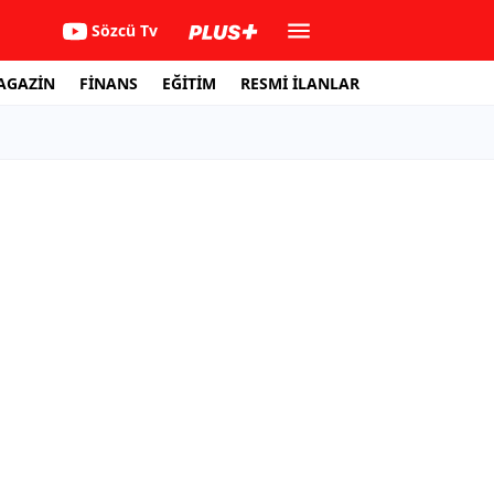
Sözcü Tv
AGAZİN
FİNANS
EĞİTİM
RESMİ İLANLAR