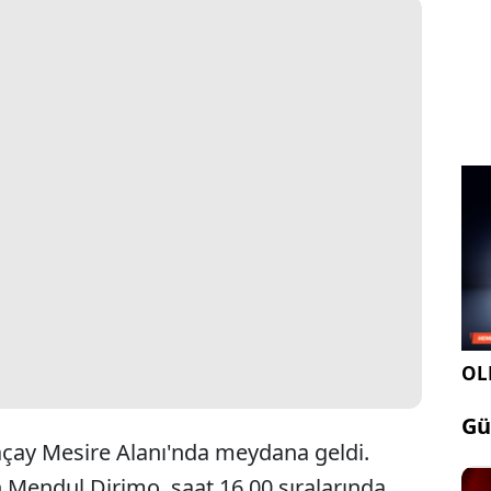
OLE
Gü
açay Mesire Alanı'nda meydana geldi.
n Mendul Dirimo, saat 16.00 sıralarında