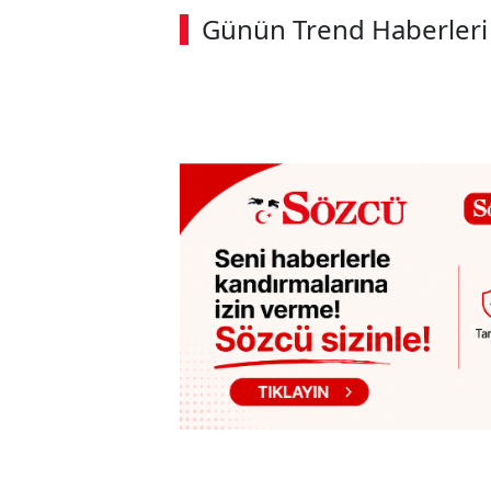
Günün Trend Haberleri
00:02
/ 09:08