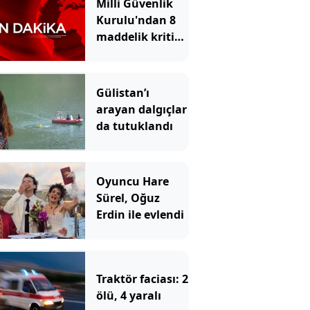
Milli Güvenlik
Kurulu'ndan 8
maddelik kritik
bildiri!
Gülistan’ı
arayan dalgıçlar
da tutuklandı
Oyuncu Hare
Sürel, Oğuz
Erdin ile evlendi
Traktör faciası: 2
ölü, 4 yaralı