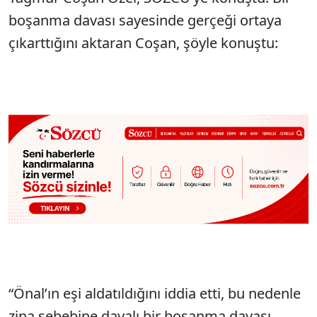
boşanma davası sayesinde gerçeği ortaya
çıkarttığını aktaran Coşan, şöyle konuştu:
“Önal’ın eşi aldatıldığını iddia etti, bu nedenle
zina sebebine dayalı bir boşanma davası