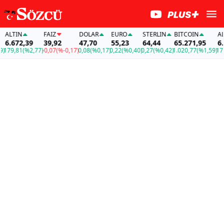
LTIN
FAİZ
DOLAR
EURO
STERLIN
BITCOIN
ALTIN
.672,39
39,92
47,70
55,23
64,44
65.271,95
6.67
9,81
(%2,77)
-0,07
(%-0,17)
0,08
(%0,17)
0,22
(%0,40)
0,27
(%0,42)
1.020,77
(%1,59)
179,8