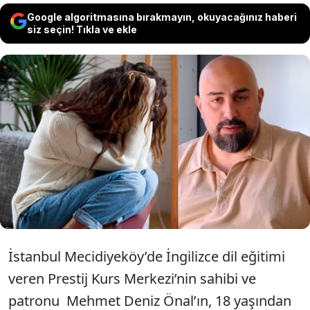
Google algoritmasına bırakmayın, okuyacağınız haberi
siz seçin! Tıkla ve ekle
Prestij Kurs Merkezi’nin patronu Mehmet
Deniz Önal’ın 18 yaşından küçük kızlarla
birlikte olup video kaydına aldığı ortaya
çıktı. Sapık patron tutuklandı.
İstanbul
Mecidiyeköy’de İngilizce dil eğitimi
veren Prestij Kurs Merkezi’nin sahibi ve
patronu Mehmet Deniz Önal’ın, 18 yaşından