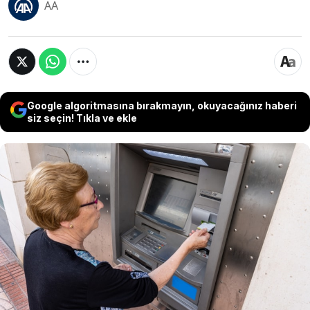
AA
Google algoritmasına bırakmayın, okuyacağınız haberi
siz seçin! Tıkla ve ekle
Türkiye Finans, 31 Ekim'e kadar geçerli olan
yeni emekli maaşı promosyon kampanyasını
duyurdu. Bankadan yapılan açıklamaya göre,
maaşını Türkiye Finans'a taşıyan emekliler 29
bin 500 liraya varan nakit promosyon kazanma
fırsatı bulacak.