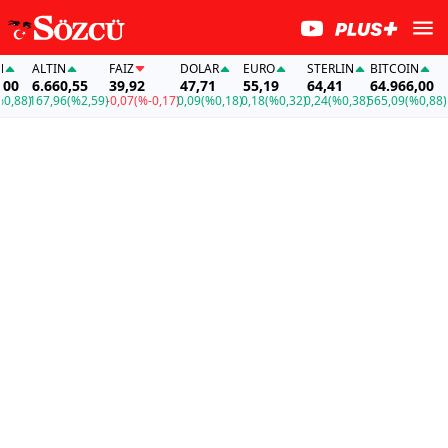
ALTIN
FAİZ
DOLAR
EURO
STERLIN
BITCOIN
AL
0
6.660,55
39,92
47,71
55,19
64,41
64.966,00
6.
88)
167,96
(%2,59)
-0,07
(%-0,17)
0,09
(%0,18)
0,18
(%0,32)
0,24
(%0,38)
565,09
(%0,88)
167