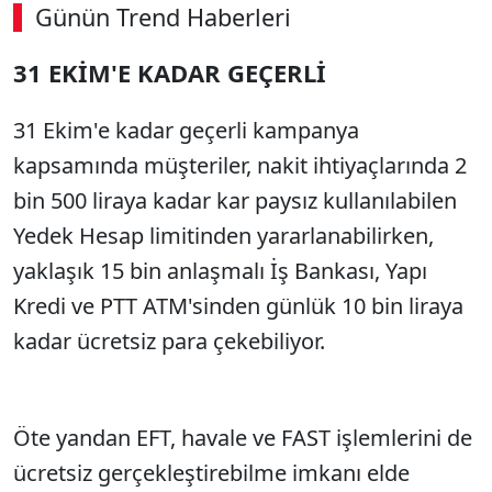
Günün Trend Haberleri
00:01
/ 08:43
31 EKİM'E KADAR GEÇERLİ
Sesi Aç
31 Ekim'e kadar geçerli kampanya
kapsamında müşteriler, nakit ihtiyaçlarında 2
bin 500 liraya kadar kar paysız kullanılabilen
Yedek Hesap limitinden yararlanabilirken,
yaklaşık 15 bin anlaşmalı İş Bankası, Yapı
Kredi ve PTT ATM'sinden günlük 10 bin liraya
kadar ücretsiz para çekebiliyor.
Öte yandan EFT, havale ve FAST işlemlerini de
ücretsiz gerçekleştirebilme imkanı elde