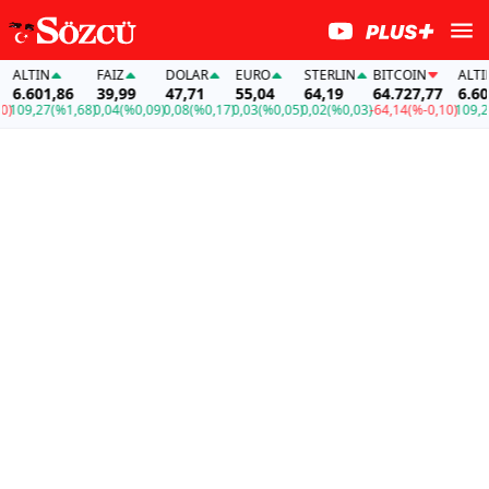
LTIN
FAİZ
DOLAR
EURO
STERLIN
BITCOIN
ALTIN
.601,86
39,99
47,71
55,04
64,19
64.727,77
6.601,
09,27
(%1,68)
0,04
(%0,09)
0,08
(%0,17)
0,03
(%0,05)
0,02
(%0,03)
-64,14
(%-0,10)
109,27
(%