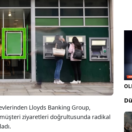
tere merkezli banka devi Lloyds Banking Group,
ri azlığı nedeniyle küçülme kararı aldı. Bu
mda banka yıl sonuna kadar 233 şubesini
acak.
OLE
Dü
devlerinden Lloyds Banking Group,
 müşteri ziyaretleri doğrultusunda radikal
ladı.