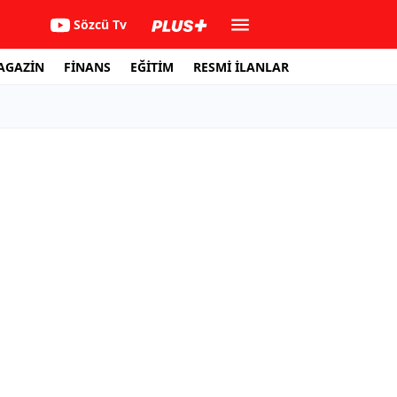
Sözcü Tv
AGAZİN
FİNANS
EĞİTİM
RESMİ İLANLAR