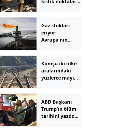
kritik noktaları
hedef aldı: Peş
peşe vurdu
Gaz stokları
eriyor:
Avrupa'nın
korktuğu başına
geliyor
Komşu iki ülke
aralarındaki
yüzlerce mayına
rağmen
birbirine
bağlanacak
ABD Başkanı
Trump'ın ölüm
tarihini yazdı:
Merdivenden
inerken büyük