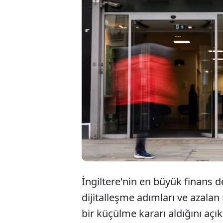
İngil
müşte
kapsa
kapat
İngiltere'nin en büyük finans 
dijitalleşme adımları ve azalan
bir küçülme kararı aldığını açık