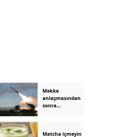
bir felç geçiriyor
Mekke
anlaşmasından
sonra
Yunanistan'dan
Patriot hamlesi
Matcha içmeyin