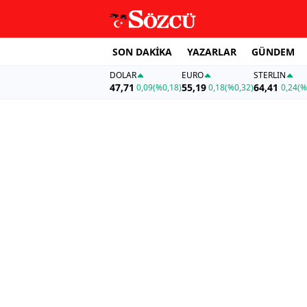
SON DAKİKA
YAZARLAR
GÜNDEM
DOLAR
EURO
STERLIN
47,71
55,19
64,41
0,09
(%0,18)
0,18
(%0,32)
0,24
(%