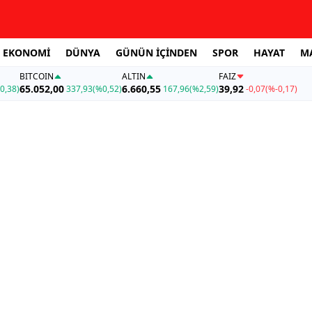
EKONOMİ
DÜNYA
GÜNÜN İÇİNDEN
SPOR
HAYAT
M
BITCOIN
ALTIN
FAİZ
65.052,00
6.660,55
39,92
0,38)
337,93
(%0,52)
167,96
(%2,59)
-0,07
(%-0,17)