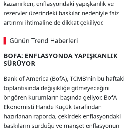
kazanırken, enflasyondaki yapışkanlık ve
rezervler üzerindeki baskılar nedeniyle faiz
artırımı ihtimaline de dikkat çekiliyor.
Günün Trend Haberleri
00:02
/ 03:08
BOFA: ENFLASYONDA YAPIŞKANLIK
Sesi Aç
SÜRÜYOR
Bank of America (BofA), TCMB'nin bu haftaki
toplantısında değişikliğe gitmeyeceğini
öngören kurumların başında geliyor. BofA
Ekonomisti Hande Küçük tarafından
hazırlanan raporda, çekirdek enflasyondaki
baskıların sürdüğü ve manşet enflasyonun