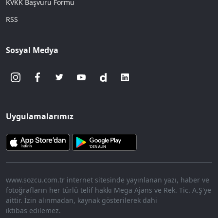
KVKK Başvuru Formu
RSS
Sosyal Medya
Uygulamalarımız
www.sozcu.com.tr internet sitesinde yayınlanan yazı, haber ve
fotoğrafların her türlü telif hakkı Mega Ajans ve Rek. Tic. A.Ş'ye
aittir. İzin alınmadan, kaynak gösterilerek dahi
iktibas edilemez.