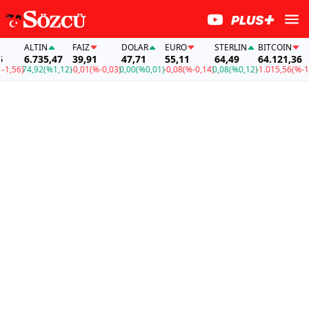
ALTIN
FAİZ
DOLAR
EURO
STERLIN
BITCOIN
6.735,47
39,91
47,71
55,11
64,49
64.121,36
56)
74,92
(%1,12)
-0,01
(%-0,03)
0,00
(%0,01)
-0,08
(%-0,14)
0,08
(%0,12)
-1.015,56
(%-1,56