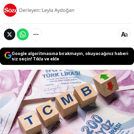
Derleyen: Leyla Aydoğan
Google algoritmasına bırakmayın, okuyacağınız haberi
siz seçin! Tıkla ve ekle
TCMB'nin bu haftaki kritik faiz kararı öncesinde
dünyanın önde gelen finans kuruluşlarından peş
peşe raporlar geldi. Bank of America, Morgan
Stanley ve Goldman Sachs politika faizinin sabit
bırakılacağını öngörürken, jeopolitik risklerin
etkisiyle sürpriz bir faiz artırımı senaryosu da
piyasanın radarında kalmaya devam ediyor.