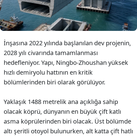
takımadalarını ana karaya bağlayacak yapı
tamamlandığında aynı anda hem yüksek hızlı
trenleri hem de çok şeritli otoyolu taşıyacak.
İnşasına 2022 yılında başlanılan dev projenin,
2028 yılı civarında tamamlanması
hedefleniyor. Yapı, Ningbo-Zhoushan yüksek
hızlı demiryolu hattının en kritik
bölümlerinden biri olarak görülüyor.
Yaklaşık 1488 metrelik ana açıklığa sahip
olacak köprü, dünyanın en büyük çift katlı
asma köprülerinden biri olacak. Üst bölümde
altı şeritli otoyol bulunurken, alt katta çift hatlı