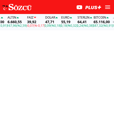
ALTIN
FAİZ
DOLAR
EURO
STERLIN
BITCOIN
ALT
6.660,55
39,92
47,71
55,19
64,41
65.116,00
6.6
1)
167,96
(%2,59)
-0,07
(%-0,17)
0,09
(%0,18)
0,18
(%0,32)
0,24
(%0,38)
587,32
(%0,91)
167,