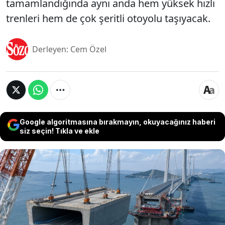
tamamlandığında aynı anda hem yüksek hızlı
trenleri hem de çok şeritli otoyolu taşıyacak.
Derleyen: Cem Özel
Google algoritmasına bırakmayın, okuyacağınız haberi
siz seçin! Tıkla ve ekle
Çin’in Doğu Çin Denizi üzerinde inşa ettiği
Xihoumen Rail/Road Bridge projesi, hem boyutu
hem de taşıyacağı sistem nedeniyle dünyanın en
dikkat çekici köprü çalışmalarından biri arasında
gösteriliyor. Zhejiang eyaletindeki Zhoushan