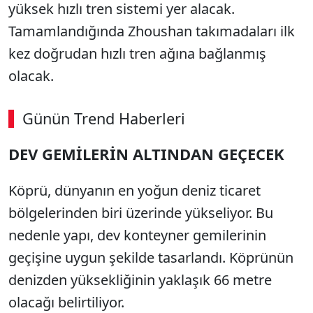
yüksek hızlı tren sistemi yer alacak.
Tamamlandığında Zhoushan takımadaları ilk
kez doğrudan hızlı tren ağına bağlanmış
olacak.
Günün Trend Haberleri
00:02
/ 08:06
DEV GEMİLERİN ALTINDAN GEÇECEK
Sesi Aç
Köprü, dünyanın en yoğun deniz ticaret
bölgelerinden biri üzerinde yükseliyor. Bu
nedenle yapı, dev konteyner gemilerinin
geçişine uygun şekilde tasarlandı. Köprünün
denizden yüksekliğinin yaklaşık 66 metre
olacağı belirtiliyor.