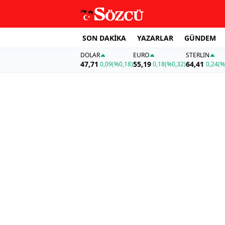
SON DAKİKA
YAZARLAR
GÜNDEM
DOLAR
EURO
STERLIN
47,71
55,19
64,41
0,09
(%0,18)
0,18
(%0,32)
0,24
(%