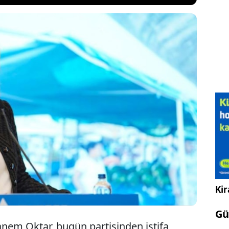
i Genel Sekreteri Sanem Oktar, “Hayalimdeki DEVA
eğildi. Gençlere alan açmanın kan değişiminin
una inandığım için benim için çok zor olan bu
rını aldım” açıklamasını yaptı.
Kir
Gü
anem Oktar, bugün partisinden istifa