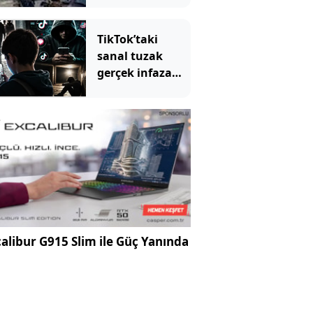
TikTok’taki
sanal tuzak
gerçek infaza
dönüşüyor":
Kardeşim" deyip
ölüme yolladılar
alibur G915 Slim ile Güç Yanında