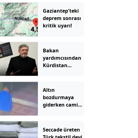
Gaziantep'teki
deprem sonrası
kritik uyarı!
Bakan
yardımcısından
Kürdistan
bayraklı skandal
paylaşım
Altın
bozdurmaya
giderken camide
soyuldu!
Seccade üreten
Türk tekstil devi