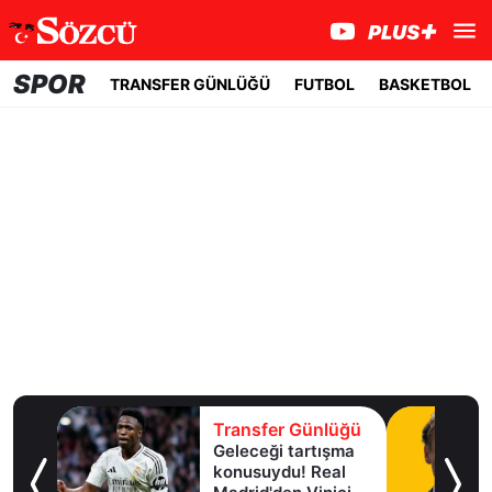
SPOR
TRANSFER GÜNLÜĞÜ
FUTBOL
BASKETBOL
lüğü
Transfer Günlüğü
Geleceği tartışma
aha
konusuydu! Real