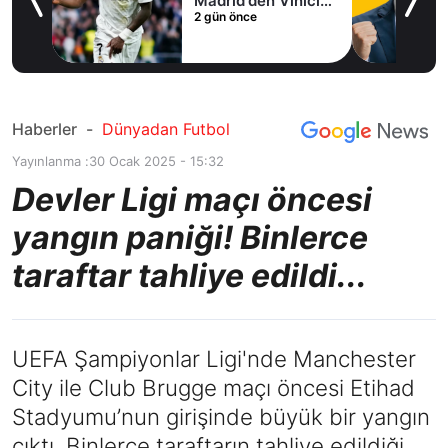
Madrid'den Vinicius
2 gün önce
Junior kararı
Haberler
-
Dünyadan Futbol
Yayınlanma :
30 Ocak 2025 - 15:32
Devler Ligi maçı öncesi
yangın paniği! Binlerce
taraftar tahliye edildi...
UEFA Şampiyonlar Ligi'nde Manchester
City ile Club Brugge maçı öncesi Etihad
Stadyumu’nun girişinde büyük bir yangın
çıktı. Binlerce taraftarın tahliye edildiği