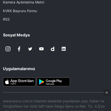
Kamera Aydınlatma Metni
KVKK Başvuru Formu
RSS
Sosyal Medya
Uygulamalarımız
www.sozcu.com.tr internet sitesinde yayınlanan yazı, haber ve
fotoğrafların her türlü telif hakkı Mega Ajans ve Rek. Tic. A.Ş'ye