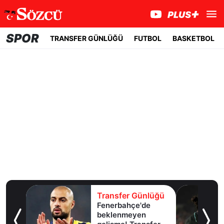
SPOR
TRANSFER GÜNLÜĞÜ
FUTBOL
BASKETBOL
lüğü
Transfer Günlüğü
Fenerbahçe'de
u!
beklenmeyen