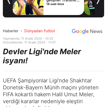
lama
gelişme! Transfer
16 saat önce
iptal oldu
Haberler
-
Dünyadan Futbol
Yayınlanma :
11 Aralık 2024 - 10:33
Güncellenme :
11 Aralık 2024 - 11:57
Devler Ligi'nde Meler
isyanı!
UEFA Şampiyonlar Ligi’nde Shakhtar
Donetsk-Bayern Münih maçını yöneten
FIFA kokartlı hakem Halil Umut Meler,
verdiği kararlar nedeniyle eleştiri