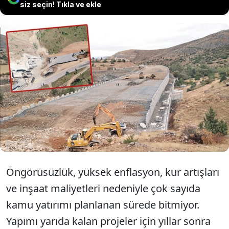
siz seçin! Tıkla ve ekle
Çok sayıda kamu yatırımı planlanan sürede
bitmiyor, devletin kasasından milyarlarca
lira daha çıkıyor. Son örnek Karayolları’nın
Gümüşhane-Kelkit-Şiran yolu projesi oldu.
Öngörüsüzlük, yüksek enflasyon, kur artışları
ve inşaat maliyetleri nedeniyle çok sayıda
kamu yatırımı planlanan sürede bitmiyor.
Yapımı yarıda kalan projeler için yıllar sonra