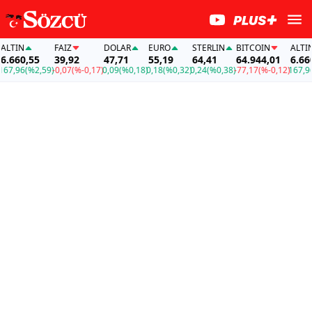
TIN
FAİZ
DOLAR
EURO
STERLIN
BITCOIN
ALTIN
660,55
39,92
47,71
55,19
64,41
64.944,01
6.660,
,96
(%2,59)
-0,07
(%-0,17)
0,09
(%0,18)
0,18
(%0,32)
0,24
(%0,38)
-77,17
(%-0,12)
167,96
(%