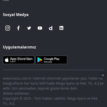
Sosyal Medya
Uygulamalarımız
www.sozcu.com.tr internet sitesinde yayınlanan yazı, haber ve
fotoğrafların her türlü telif hakkı Mega Ajans ve Rek. Tic. A.Ş'ye
aittir. İzin alınmadan, kaynak gösterilerek dahi
iktibas edilemez.
Copyright © 2023 - Tüm hakları saklıdır. Mega Ajans ve Rek.
Tic. A.Ş.
360p
Loaded
:
Sesi