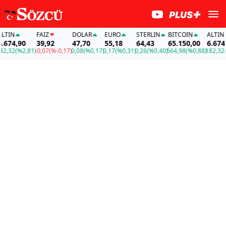
N
FAİZ
DOLAR
EURO
STERLIN
BITCOIN
ALTIN
4,90
39,92
47,70
55,18
64,43
65.150,00
6.674,90
2
(%2,81)
-0,07
(%-0,17)
0,08
(%0,17)
0,17
(%0,31)
0,26
(%0,40)
564,98
(%0,88)
182,32
(%2,8